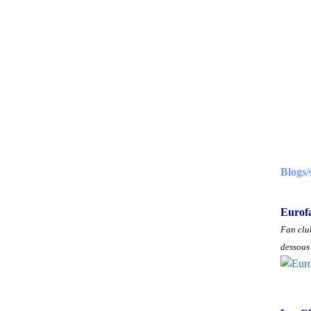
Blogs/
Eurof
Fan club
dessous 