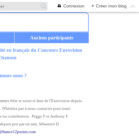
Connexion
+
Créer mon blog
Anciens participants
ité en français du Concours Eurovision
 Chanson
ommes nous ?
mes frère et soeur et fans de l'Eurovision depuis
. N'hésitez pas à nous contacter pour toute
 ou contribution. Peggy F et Anthony F
depuis peu par un ami, Sébastien D.
@france12points.com