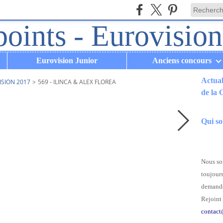
Eurovision Junior
Anciens concours
Actual
ISION 2017
>
569 - ILINCA & ALEX FLOREA
de la
.
Qui s
Nous som
toujours
demande
Rejoint 
contact