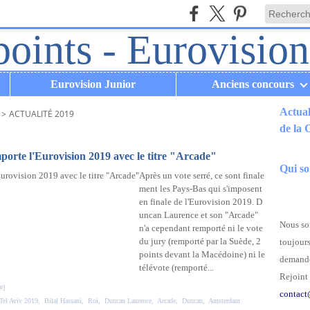
Eurovision Junior
Anciens concours
Actual
>
ACTUALITÉ 2019
de la
.
orte l'Eurovision 2019 avec le titre "Arcade"
Qui s
Après un vote serré, ce sont finale
ment les Pays-Bas qui s'imposent
en finale de l'Eurovision 2019. D
uncan Laurence et son "Arcade"
Nous som
n'a cependant remporté ni le vote
du jury (remporté par la Suède, 2
toujours
points devant la Macédoine) ni le
demande
télévote (remporté...
Rejoint 
#
]
contact
Tel Aviv 2019
,
Bilal Hassani
,
Roi
,
Duncan Laurence
,
Arcade
,
Duncan
,
Amsterdam