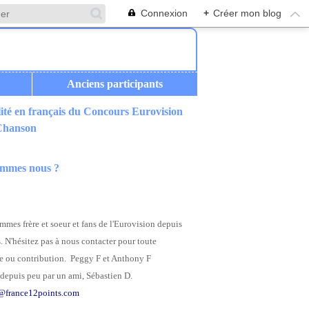
Connexion
+
Créer mon blog
Anciens participants
ité en français du Concours Eurovision
 Chanson
ommes nous ?
mes frère et soeur et fans de l'Eurovision depuis
. N'hésitez pas à nous contacter pour toute
 ou contribution. Peggy F et Anthony F
depuis peu par un ami, Sébastien D.
@france12points.com