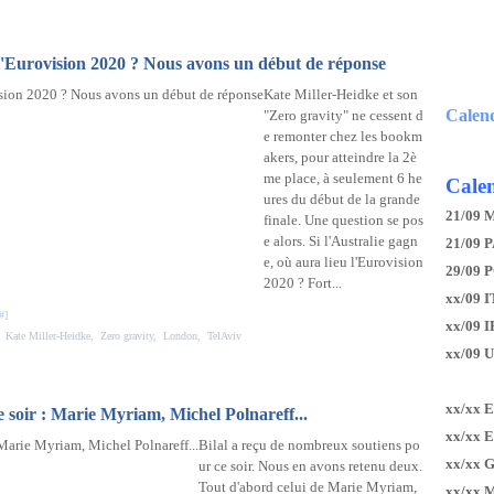
eu l'Eurovision 2020 ? Nous avons un début de réponse
Kate Miller-Heidke et son
Calen
"Zero gravity" ne cessent d
e remonter chez les bookm
akers, pour atteindre la 2è
me place, à seulement 6 he
Calen
ures du début de la grande
21/09 
finale. Une question se pos
e alors. Si l'Australie gagn
21/09 P
e, où aura lieu l'Eurovision
29/09 
2020 ? Fort...
xx/09 I
#
]
xx/09 
,
Kate Miller-Heidke
,
Zero gravity
,
London
,
TelAviv
xx/09 
xx/xx 
 soir : Marie Myriam, Michel Polnareff...
xx/xx 
Bilal a reçu de nombreux soutiens po
xx/xx 
ur ce soir. Nous en avons retenu deux.
Tout d'abord celui de Marie Myriam,
xx/xx 