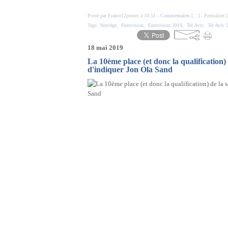
Posté par France12points à 10:51 -
Commentaires [
…
]
- Permalien [
Tags:
Norvège
,
Eurovision
,
Eurovision 2019
,
Tel Aviv
,
Tel Aviv 
18 mai 2019
La 10ème place (et donc la qualification) 
d'indiquer Jon Ola Sand