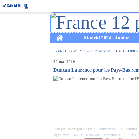
Home
Madrid 2024 - Junior
FRANCE 12 POINTS - EUROVISION
>
CATEGORIES
20 mai 2019
Duncan Laurence pour les Pays-Bas remp
Posté par France12points à 13:02 -
Commentaires [
…
]
- Permalien [
Tags:
France
,
Pays-Bas
,
Eurovision
,
Eurovision 2019
,
Tel Aviv
,