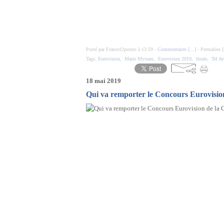
Posté par France12points à 13:59 -
Commentaires [
…
]
- Permalien [
Tags:
Eurovision
,
Marie Myriam
,
Eurovision 2019
,
finale
,
Tel Av
18 mai 2019
Qui va remporter le Concours Eurovision