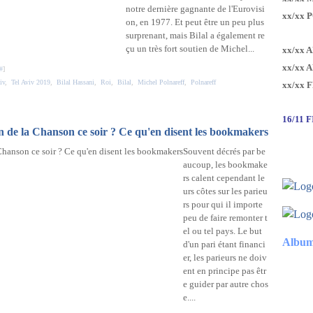
notre dernière gagnante de l'Eurovisi
xx/xx 
on, en 1977. Et peut être un peu plus
surprenant, mais Bilal a également re
çu un très fort soutien de Michel...
xx/xx 
xx/xx 
#
]
iv
,
Tel Aviv 2019
,
Bilal Hassani
,
Roi
,
Bilal
,
Michel Polnareff
,
Polnareff
xx/xx 
16/11 
 de la Chanson ce soir ? Ce qu'en disent les bookmakers
Souvent décrés par be
aucoup, les bookmake
rs calent cependant le
urs côtes sur les parieu
rs pour qui il importe
peu de faire remonter t
el ou tel pays. Le but
Album
d'un pari étant financi
er, les parieurs ne doiv
ent en principe pas êtr
e guider par autre chos
e....