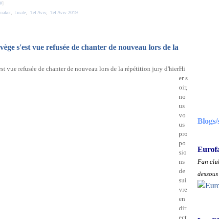
#
]
maker
,
finale
,
Tel Aviv
,
Tel Aviv 2019
ège s'est vue refusée de chanter de nouveau lors de la
Hi
er s
oir,
no
us
vo
Blogs/
us
pro
po
Eurof
sio
ns
Fan club
de
dessous 
sui
vre
en
dir
ect