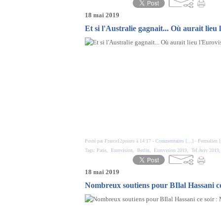
18 mai 2019
Et si l'Australie gagnait... Où aurait li
Posté par France12points à 14:17 -
Commentaires [
…
]
- Permalien [
Tags:
Paris
,
Eurovision
,
Berlin
,
Eurovision 2019
,
Tel Aviv 2019
18 mai 2019
Nombreux soutiens pour BIlal Hassani ce