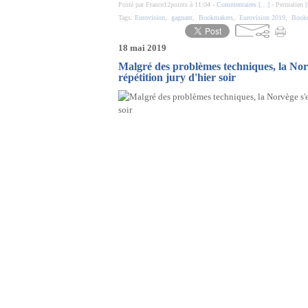
Posté par France12points à 11:04 -
Commentaires [
…
]
- Permalien [
Tags:
Eurovision
,
gagnant
,
Bookmakers
,
Eurovision 2019
,
Book
18 mai 2019
Malgré des problèmes techniques, la Norv
répétition jury d'hier soir