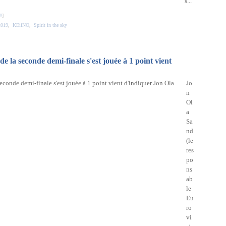
s...
#
]
2019
,
KEiiNO
,
Spirit in the sky
de la seconde demi-finale s'est jouée à 1 point vient
Jo
n
Ol
a
Sa
nd
(le
res
po
ns
ab
le
Eu
ro
vi