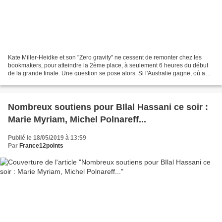
Kate Miller-Heidke et son "Zero gravity" ne cessent de remonter chez les
bookmakers, pour atteindre la 2ème place, à seulement 6 heures du début
de la grande finale. Une question se pose alors. Si l'Australie gagne, où aura
lieu l'Eurovision 2020 ? Fort...
Nombreux soutiens pour BIlal Hassani ce soir :
Marie Myriam, Michel Polnareff...
Publié le 18/05/2019 à 13:59
Par
France12points