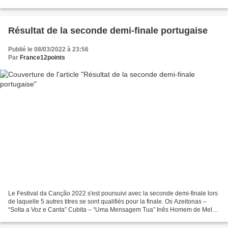
Résultat de la seconde demi-finale portugaise
Publié le 08/03/2022 à 23:56
Par
France12points
Le Festival da Canção 2022 s'est poursuivi avec la seconde demi-finale lors
de laquelle 5 autres titres se sont qualifiés pour la finale. Os Azeitonas –
“Solta a Voz e Canta” Cubita – “Uma Mensagem Tua” Inês Homem de Melo
– “Fome de Viagem” - Qualifié...