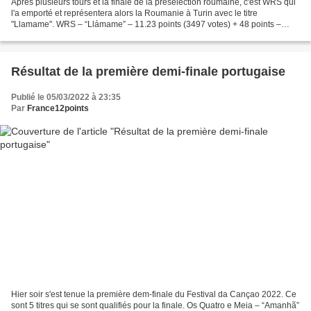
Après plusieurs tours et la finale de la présélection roumaine, c'est WRS qui
l'a emporté et représentera alors la Roumanie à Turin avec le titre
"Llamame". WRS – “Llámame” – 11.23 points (3497 votes) + 48 points –
59.23 points Kyrie Mendél – “Hurricane”...
Résultat de la première demi-finale portugaise
Publié le 05/03/2022 à 23:35
Par
France12points
Hier soir s'est tenue la première dem-finale du Festival da Cançao 2022. Ce
sont 5 titres qui se sont qualifiés pour la finale. Os Quatro e Meia – “Amanhã”