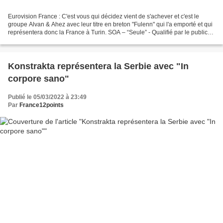
Eurovision France : C'est vous qui décidez vient de s'achever et c'est le
groupe Alvan & Ahez avec leur titre en breton "Fulenn" qui l'a emporté et qui
représentera donc la France à Turin. SOA – “Seule” - Qualifié par le public
Joan – “Madame” Saam –...
Konstrakta représentera la Serbie avec "In
corpore sano"
Publié le 05/03/2022 à 23:49
Par
France12points