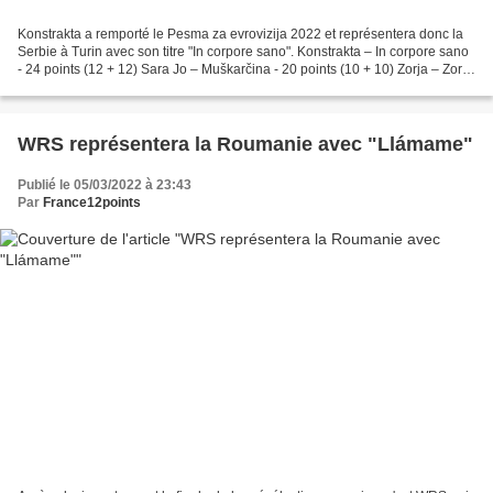
Konstrakta a remporté le Pesma za evrovizija 2022 et représentera donc la
Serbie à Turin avec son titre "In corpore sano". Konstrakta – In corpore sano
- 24 points (12 + 12) Sara Jo – Muškarčina - 20 points (10 + 10) Zorja – Zorja
- 16 points (8 + 8)...
WRS représentera la Roumanie avec "Llámame"
Publié le 05/03/2022 à 23:43
Par
France12points