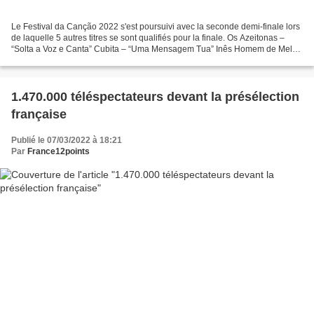
Le Festival da Canção 2022 s'est poursuivi avec la seconde demi-finale lors
de laquelle 5 autres titres se sont qualifiés pour la finale. Os Azeitonas –
“Solta a Voz e Canta” Cubita – “Uma Mensagem Tua” Inês Homem de Melo
– “Fome de Viagem” - Qualifié...
1.470.000 téléspectateurs devant la présélection
française
Publié le 07/03/2022 à 18:21
Par
France12points