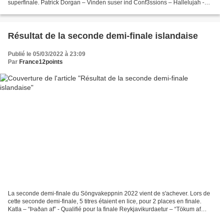
superfinale. Patrick Dorgan – Vinden suser ind Conf3ssions – Hallelujah -
Qualifié pour la superfinale Der...
Résultat de la seconde demi-finale islandaise
Publié le 05/03/2022 à 23:09
Par
France12points
La seconde demi-finale du Söngvakeppnin 2022 vient de s'achever. Lors de
cette seconde demi-finale, 5 titres étaient en lice, pour 2 places en finale.
Katla – “Þaðan af” - Qualifié pour la finale Reykjavikurdaetur – “Tökum af
stað” - Qualifié pour la...