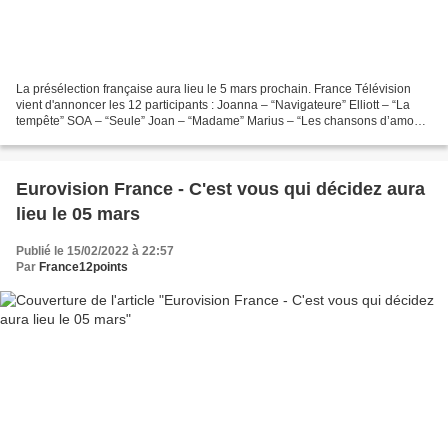
La présélection française aura lieu le 5 mars prochain. France Télévision
vient d'annoncer les 12 participants : Joanna – “Navigateure” Elliott – “La
tempête” SOA – “Seule” Joan – “Madame” Marius – “Les chansons d’amour”
Elia – “Téléphone” Hélène in Paris...
Eurovision France - C'est vous qui décidez aura
lieu le 05 mars
Publié le 15/02/2022 à 22:57
Par
France12points