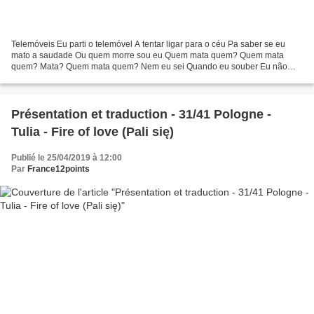
Telemóveis Eu parti o telemóvel A tentar ligar para o céu Pa saber se eu
mato a saudade Ou quem morre sou eu Quem mata quem? Quem mata
quem? Mata? Quem mata quem? Nem eu sei Quando eu souber Eu não
ligo a mais ninguém Se a vida ligar Se a vida mandar...
Présentation et traduction - 31/41 Pologne -
Tulia - Fire of love (Pali się)
Publié le 25/04/2019 à 12:00
Par
France12points