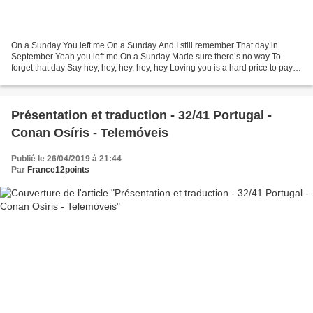
On a Sunday You left me On a Sunday And I still remember That day in
September Yeah you left me On a Sunday Made sure there’s no way To
forget that day Say hey, hey, hey, hey, hey Loving you is a hard price to pay
Hey, hey, hey, hey, hey Watching the...
Présentation et traduction - 32/41 Portugal -
Conan Osíris - Telemóveis
Publié le 26/04/2019 à 21:44
Par
France12points