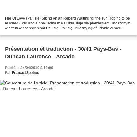
Fire Of Love (Pali się) Sitting on an iceberg Waiting for the sun Hoping to be
rescued Cold and alone Jedna mała iskra staje się płomieniem Unoszonym
wiatrem wiosennych pór Pali się! Pali się! Miłosny ogień Płonie w nas!
Płonie w nas! Jak suchy las Kochaj...
Présentation et traduction - 30/41 Pays-Bas -
Duncan Laurence - Arcade
Publié le 24/04/2019 à 12:00
Par
France12points