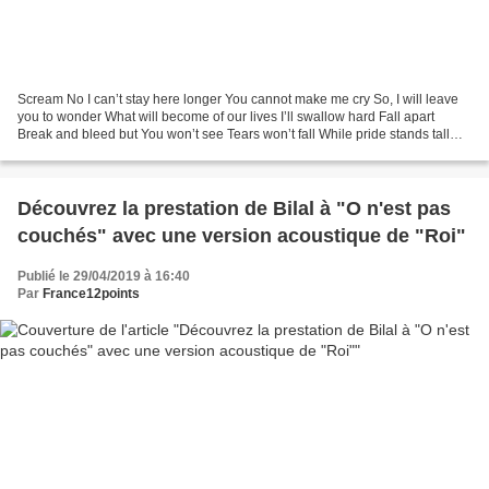
Scream No I can’t stay here longer You cannot make me cry So, I will leave
you to wonder What will become of our lives I’ll swallow hard Fall apart
Break and bleed but You won’t see Tears won’t fall While pride stands tall
Maybe they can’t be heard or...
Découvrez la prestation de Bilal à "O n'est pas
couchés" avec une version acoustique de "Roi"
Publié le 29/04/2019 à 16:40
Par
France12points