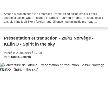
Arcade A broken heart is all that's left, I'm still fixing all the cracks, Lost a
couple of pieces when, I carried it, carried it, carried it home. I'm afraid of all I
am, My mind feels like a foreign land, Silence ringing inside my head,
Please, carry...
Présentation et traduction - 29/41 Norvège -
KEiiNO - Spirit in the sky
Publié le 23/04/2019 à 12:00
Par
France12points