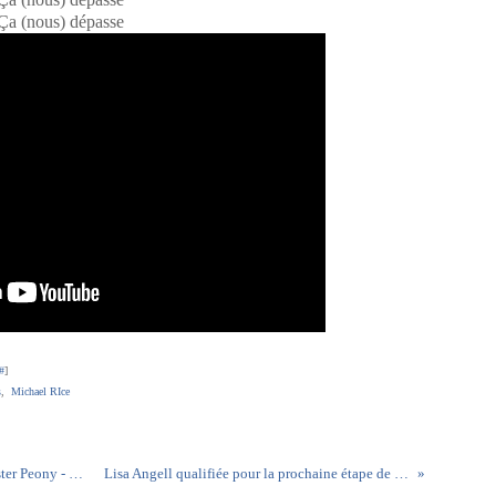
Ça (nous) dépasse
#
]
s
,
Michael RIce
Présentation et traduction - 33/41 Roumanie - Ester Peony - On a sunday
Lisa Angell qualifiée pour la prochaine étape de The Voice