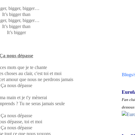
ger, bigger, bigger…
It’s bigger than
ger, bigger, bigger…
It’s bigger than
It’s bigger
Ça nous dépasse
ces mots que je te chante
es choses au clair, c'est toi et moi
Blogs/
cet amour que nous ne perdrons jamais
Ça nous dépasse
Eurof
ma main et je t'y mènerai
Fan club
mprends ? Tu ne seras jamais seule
dessous 
Ça nous dépasse
us dépasse, toi et moi
Ça nous dépasse
se tout ce que nous voyons