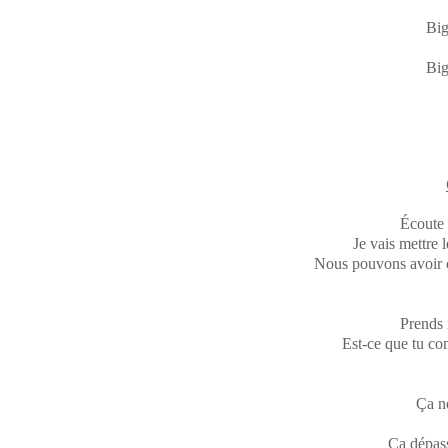
Big
Big
Écoute 
Je vais mettre l
Nous pouvons avoir 
Prends 
Est-ce que tu co
Ça no
Ça dépas