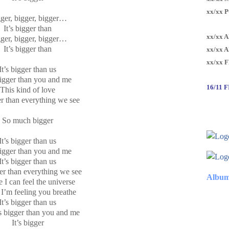
xx/xx 
ger, bigger, bigger…
It’s bigger than
xx/xx 
ger, bigger, bigger…
It’s bigger than
xx/xx 
xx/xx 
It’s bigger than us
bigger than you and me
16/11 
This kind of love
er than everything we see
So much bigger
It’s bigger than us
bigger than you and me
It’s bigger than us
ger than everything we see
Album
 I can feel the universe
’m feeling you breathe
It’s bigger than us
s bigger than you and me
It’s bigger