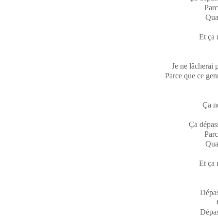
Parc
Quan
Et ça 
Je ne lâcherai 
Parce que ce genr
Ça no
Ça dépas
Parc
Quan
Et ça 
Dépas
Dépas