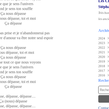
Les Ch
e que je sens l'univers
Stéph
d je sens ton souffle
Très bo
Ça nous dépasse
nous dépasse, toi et moi
les anci
Ça dépasse
Archi
pas prise et je n'abandonnerai pas
e d'amour va être notre seul espoir
2024
2023
Aoû
Ça nous dépasse
2022
Juil
Nov
us dépasse, toi et moi
2021
Juin
Sep
Déc
2020
Mai
Mai
Déc
Ça nous dépasse
2019
Févr
Mar
Nov
Déc
se tout ce que nous voyons
2018
Févr
Oct
Nov
Déc
e que je sens l'univers
2017
Janv
Sep
Oct
Nov
Déc
d je sens ton souffle
2016
Aoû
Mai
Oct
Nov
Déc
Ça nous dépasse
Juil
Mar
Aoû
Oct
Nov
Déc
Reche
nous dépasse, toi et moi
Mai
Févr
Juil
Sep
Oct
Nov
Ça dépasse
Avri
Janv
Mai
Aoû
Sep
Oct
Mar
Avri
Juil
Aoû
Sep
se, dépasse, dépasse…
Févr
Mar
Juin
Juil
Aoû
Ça (nous) dépasse
Janv
Févr
Mai
Juin
Juil
se, dépasse, dépasse…
Contact
Janv
Avri
Mai
Juin