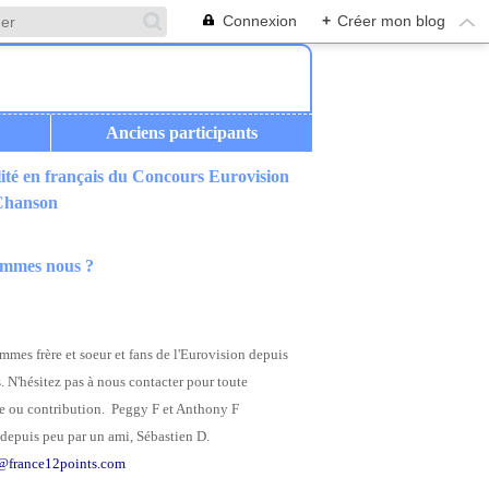
Connexion
+
Créer mon blog
Anciens participants
ité en français du Concours Eurovision
 Chanson
ommes nous ?
mes frère et soeur et fans de l'Eurovision depuis
. N'hésitez pas à nous contacter pour toute
 ou contribution. Peggy F et Anthony F
depuis peu par un ami, Sébastien D.
@france12points.com