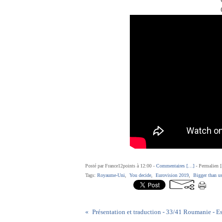
Posté par France12points à 12:00 -
Commentaires [
…
]
- Permalien [
Tags:
Royaume-Uni
,
You decide
,
Eurovision 2019
,
Bigger than u