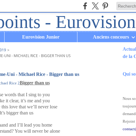
Eurovision Junior
Anciens concours
Actual
019
>
-UNI - MICHAEL RICE - BIGGER THAN US
de la
.
Qui s
me-Uni - Michael Rice - Bigger than us
Bigger than us
se words that I sing to you
Nous som
ke it clear, it’s me and you
toujours
this love that we’ll never lose
It’s bigger than us
demande
Rejoint 
and and I’ll lead you home
contact
stand? You will never be alone