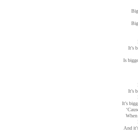
Big
Big
It’s 
Is bigg
It’s 
It’s big
‘Cause
When I
And it’