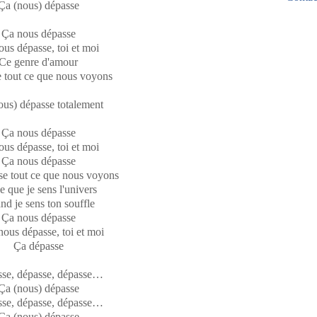
Ça (nous) dépasse
Mar
Avri
Mai
Févr
Mar
Ça nous dépasse
Janv
Févr
us dépasse, toi et moi
Janv
Ce genre d'amour
 tout ce que nous voyons
ous) dépasse totalement
Ça nous dépasse
us dépasse, toi et moi
Ça nous dépasse
se tout ce que nous voyons
e que je sens l'univers
d je sens ton souffle
Ça nous dépasse
nous dépasse, toi et moi
Ça dépasse
se, dépasse, dépasse…
Ça (nous) dépasse
se, dépasse, dépasse…
Ça (nous) dépasse