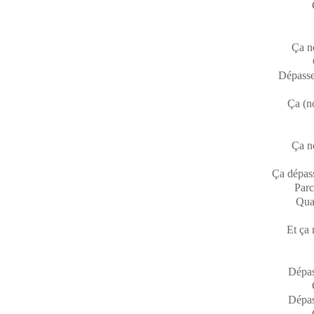
Ça no
Dépasse
Ça (n
Ça no
Ça dépas
Parc
Quan
Et ça 
Dépas
Dépas