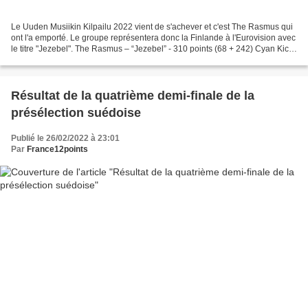
Le Uuden Musiikin Kilpailu 2022 vient de s'achever et c'est The Rasmus qui
ont l'a emporté. Le groupe représentera donc la Finlande à l'Eurovision avec
le titre "Jezebel". The Rasmus – “Jezebel” - 310 points (68 + 242) Cyan Kicks
– “Hurricane” - 221 points...
Résultat de la quatrième demi-finale de la
présélection suédoise
Publié le 26/02/2022 à 23:01
Par
France12points