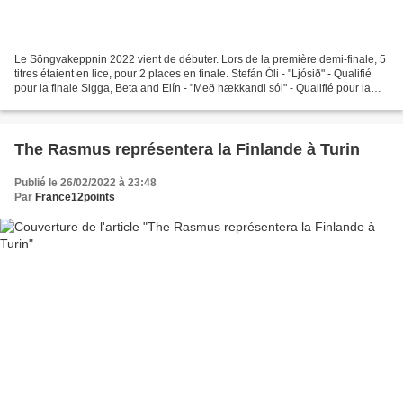
Le Söngvakeppnin 2022 vient de débuter. Lors de la première demi-finale, 5
titres étaient en lice, pour 2 places en finale. Stefán Óli - "Ljósið" - Qualifié
pour la finale Sigga, Beta and Elín - "Með hækkandi sól" - Qualifié pour la
finale Amarosis -...
The Rasmus représentera la Finlande à Turin
Publié le 26/02/2022 à 23:48
Par
France12points