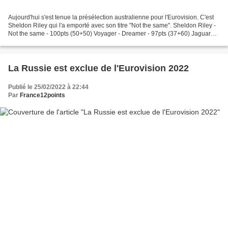
Aujourd'hui s'est tenue la présélection australienne pour l'Eurovision. C'est
Sheldon Riley qui l'a emporté avec son titre "Not the same". Sheldon Riley -
Not the same - 100pts (50+50) Voyager - Dreamer - 97pts (37+60) Jaguar
Jonze - Little fires - 91pts...
La Russie est exclue de l'Eurovision 2022
Publié le 25/02/2022 à 22:44
Par
France12points