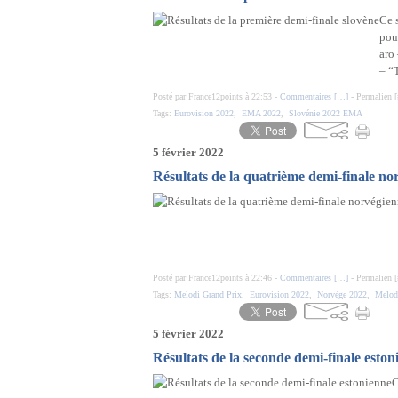
Ce s
pou
aro
– “
Posté par France12points à 22:53 -
Commentaires [
…
]
- Permalien [
Tags:
Eurovision 2022
,
EMA 2022
,
Slovénie 2022 EMA
5 février 2022
Résultats de la quatrième demi-finale no
Posté par France12points à 22:46 -
Commentaires [
…
]
- Permalien [
Tags:
Melodi Grand Prix
,
Eurovision 2022
,
Norvège 2022
,
Melod
5 février 2022
Résultats de la seconde demi-finale eston
C