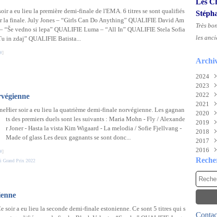
Les Ch
oir a eu lieu la première demi-finale de l'EMA. 6 titres se sont qualifiés
Stéph
r la finale. July Jones – “Girls Can Do Anything” QUALIFIE David Am
Très bo
 – “Še vedno si lepa” QUALIFIE Luma – “All In” QUALIFIE Stela Sofia
les anci
Tu in zdaj” QUALIFIE Batista...
#
]
Archi
2024
2023
Aoû
2022
Juil
Nov
rvégienne
2021
Juin
Sep
Déc
Hier soir a eu lieu la quatrième demi-finale norvégienne. Les gagnan
2020
Mai
Mai
Déc
ts des premiers duels sont les suivants : Maria Mohn - Fly / Alexande
2019
Févr
Mar
Nov
Déc
r Joner - Hasta la vista Kim Wigaard - La melodia / Sofie Fjellvang -
2018
Févr
Oct
Nov
Déc
Made of glass Les deux gagnants se sont donc...
2017
Janv
Sep
Oct
Nov
Déc
2016
Aoû
Mai
Oct
Nov
Déc
#
]
Juil
Mar
Aoû
Oct
Nov
Déc
Reche
i Grand Prix 2022
Mai
Févr
Juil
Sep
Oct
Nov
Avri
Janv
Mai
Aoû
Sep
Oct
Mar
Avri
Juil
Aoû
Sep
ienne
Févr
Mar
Juin
Juil
Aoû
Janv
Févr
Mai
Juin
Juil
e soir a eu lieu la seconde demi-finale estonienne. Ce sont 5 titres qui s
Contact
Janv
Avri
Mai
Juin