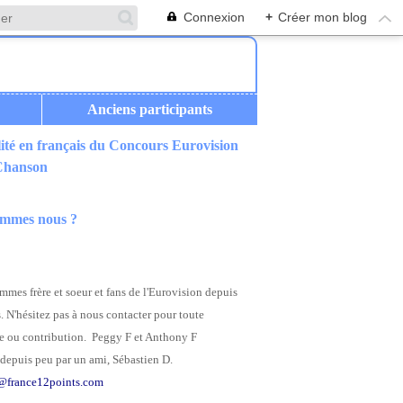
Connexion
+
Créer mon blog
Anciens participants
ité en français du Concours Eurovision
 Chanson
ommes nous ?
mes frère et soeur et fans de l'Eurovision depuis
. N'hésitez pas à nous contacter pour toute
 ou contribution. Peggy F et Anthony F
depuis peu par un ami, Sébastien D.
@france12points.com