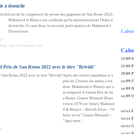
ie à domicile
Lors de la congérence de presse des gagnants de San Remo 2022,
Mahmood et Blanca ont confirmé qu'ils représenteraient l'Italie à
doimicile. Ce sera donc la seconde participation de Mahmood à
Calen
l'Eurovision.
#
]
rividi
,
Italie 2022 San Remo 2022
Calen
21/09 
21/09 P
Prix de San Remo 2022 avec le titre "Brividi"
29/09 
Après des soirées marathon et à
près de 2 heures du matin, c'est
xx/09 I
donc Mahmood et Blanco qui o
xx/09 
nt remporté le Grand Prix de Sa
xx/09 
n Remo. Gianni Morandi (Euro
vision 1970 est 3ème). Mahmoo
d & Blanco – Brividi Elisa – “O
xx/xx 
forse sei tu” Gianni Morandi –
xx/xx 
“Apri tutte...
xx/xx 
#
]
xx/xx 