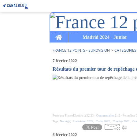
Home
Madrid 2024 - Junior
FRANCE 12 POINTS - EUROVISION
>
CATEGORIES
7 février 2022
Résultats du premier tour de repêchage d
Posté par France12points à 22:23 -
Commentaires [
…
]
- Permalien [
Tags:
Norvège
,
Eurovision 2022
,
Turin 2022
,
Norvège 2022
,
Gra
6 février 2022