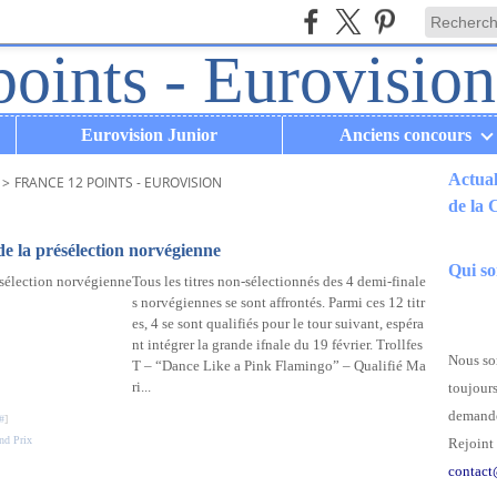
Eurovision Junior
Anciens concours
Actual
>
FRANCE 12 POINTS - EUROVISION
de la
.
e la présélection norvégienne
Qui s
Tous les titres non-sélectionnés des 4 demi-finale
s norvégiennes se sont affrontés. Parmi ces 12 titr
es, 4 se sont qualifiés pour le tour suivant, espéra
nt intégrer la grande ifnale du 19 février. Trollfes
Nous som
T – “Dance Like a Pink Flamingo” – Qualifié Ma
ri...
toujours
demande
#
]
nd Prix
Rejoint 
contact