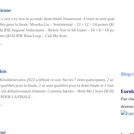
nienne
Ce soir a eu lieu la seconde demi-finale lituanienne. 4 titres se sont qual
ifiés pour la finale. Monika Liu – Sentimental – 12 + 12 = 24 points QU
ALIFIE Augustė Vedrickaitė – Before You’re 6ft Under – 10 + 8 = 18 po
ints QUALIFIE Rūta Loop – Call Me from...
#
]
dois
Blogs/
elodifestivalen 2022 a débuté ce soir. Sur les 7 titres participants, 2 se
 qualifiés pour la finale, 2 se sont qualifiés pour la demi-finale et 3 titre
t été définitivement éliminés. Cornelia Jakobs – Hold Me Closer QUAL
Eurof
E POUR LA FINALE...
Fan club
#
]
dessous 
ène