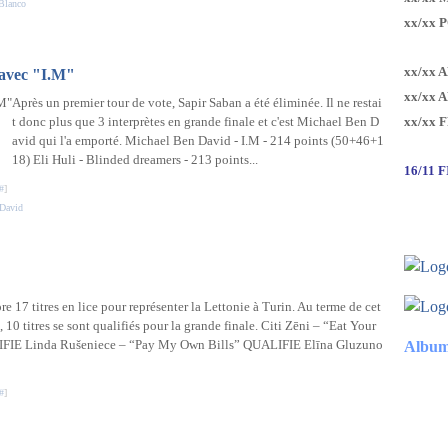
Blanco
xx/xx 
xx/xx 
 avec "I.M"
xx/xx 
Après un premier tour de vote, Sapir Saban a été éliminée. Il ne restai
t donc plus que 3 interprètes en grande finale et c'est Michael Ben D
xx/xx 
avid qui l'a emporté. Michael Ben David - I.M - 214 points (50+46+1
18) Eli Huli - Blinded dreamers - 213 points...
16/11 
#
]
 David
ore 17 titres en lice pour représenter la Lettonie à Turin. Au terme de cet
, 10 titres se sont qualifiés pour la grande finale. Citi Zēni – “Eat Your
FIE Linda Rušeniece – “Pay My Own Bills” QUALIFIE Elīna Gluzuno
Album
#
]