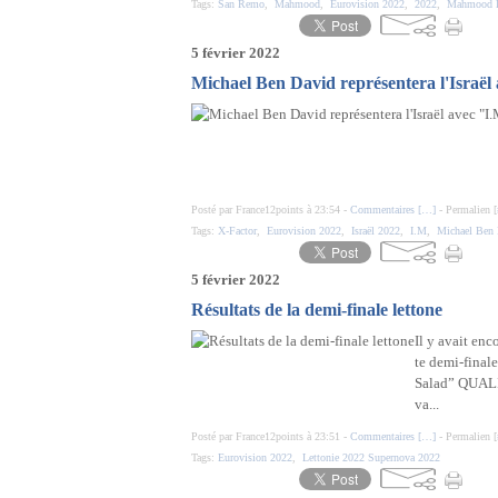
Tags:
San Remo
,
Mahmood
,
Eurovision 2022
,
2022
,
Mahmood 
5 février 2022
Michael Ben David représentera l'Israël
Posté par France12points à 23:54 -
Commentaires [
…
]
- Permalien [
Tags:
X-Factor
,
Eurovision 2022
,
Israël 2022
,
I.M
,
Michael Ben
5 février 2022
Résultats de la demi-finale lettone
Il y avait enc
te demi-finale
Salad” QUALI
va...
Posté par France12points à 23:51 -
Commentaires [
…
]
- Permalien [
Tags:
Eurovision 2022
,
Lettonie 2022 Supernova 2022