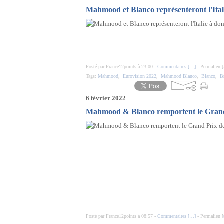
Mahmood et Blanco représenteront l'Ital
Posté par France12points à 23:00 -
Commentaires [
…
]
- Permalien [
Tags:
Mahmood
,
Eurovision 2022
,
Mahmood Blanco
,
Blanco
,
B
6 février 2022
Mahmood & Blanco remportent le Grand 
Posté par France12points à 08:57 -
Commentaires [
…
]
- Permalien [