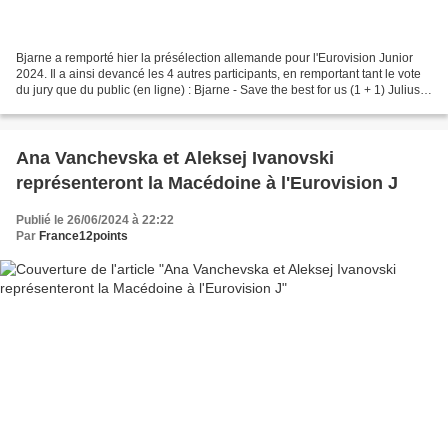
Bjarne a remporté hier la présélection allemande pour l'Eurovision Junior
2024. Il a ainsi devancé les 4 autres participants, en remportant tant le vote
du jury que du public (en ligne) : Bjarne - Save the best for us (1 + 1) Julius -
Jupiter (2 + 2)...
Ana Vanchevska et Aleksej Ivanovski
représenteront la Macédoine à l'Eurovision J
Publié le 26/06/2024 à 22:22
Par
France12points