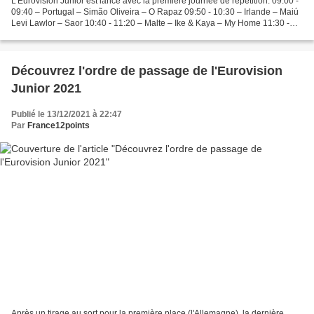
L'Eurovision Junior est lancé avec la première journée de répétition. 09:00 -
09:40 – Portugal – Simão Oliveira – O Rapaz 09:50 - 10:30 – Irlande – Maiú
Levi Lawlor – Saor 10:40 - 11:20 – Malte – Ike & Kaya – My Home 11:30 -
12:10 – Pays-Bas – Ayana –...
Découvrez l'ordre de passage de l'Eurovision
Junior 2021
Publié le 13/12/2021 à 22:47
Par
France12points
Après un tirage au sort pour la première place (l'Allemagne), la dernière