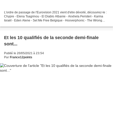
L'ordre de passage de l'Eurovision 2021 vient d'etre dévoilé, découvrez-le :
Chypre - Elena Tsagrinou - El Diablo Albanie - Anxhela Peristeri - Karma
Israël - Eden Alene - Set Me Free Belgique - Hooverphonic - The Wrong
Place Russie - Manizha - Russian...
Et les 10 qualifiés de la seconde demi-finale
sont...
Publié le 20/05/2021 à 23:54
Par
France12points