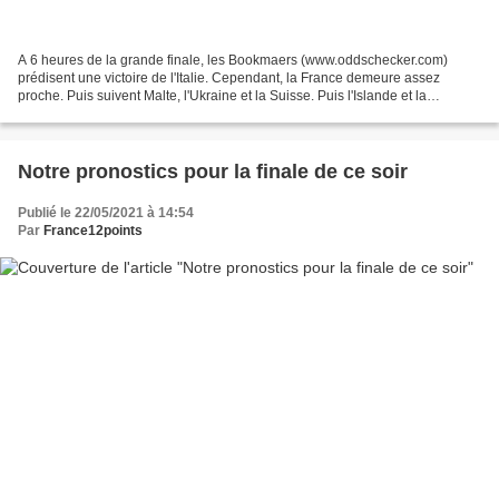
A 6 heures de la grande finale, les Bookmaers (www.oddschecker.com)
prédisent une victoire de l'Italie. Cependant, la France demeure assez
proche. Puis suivent Malte, l'Ukraine et la Suisse. Puis l'Islande et la
Finlande. Le vainqueur devrait se trouver...
Notre pronostics pour la finale de ce soir
Publié le 22/05/2021 à 14:54
Par
France12points