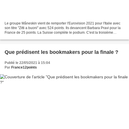
Le groupe Måneskin vient de remporter l'Eurovision 2021 pour l'Italie avec
son titre "Zitti a buoni" avec 524 points. Ils devancent Barbara Pravi pour la
France de 25 points. La Suisse complète le podium. C'est la troisième
victoire de l'Italie à l'Eurovisino...
Que prédisent les bookmakers pour la finale ?
Publié le 22/05/2021 à 15:04
Par
France12points