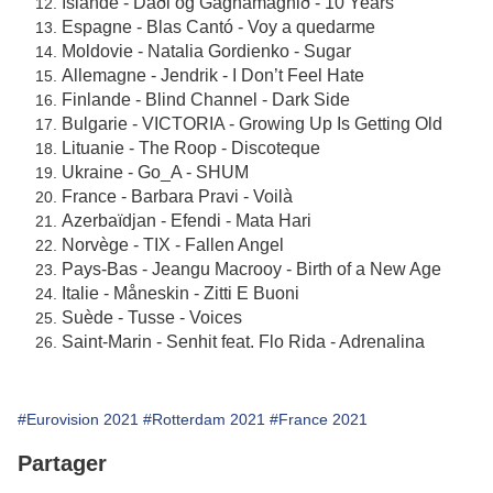
Islande - Daði og Gagnamagnið - 10 Years
Espagne - Blas Cantó - Voy a quedarme
Moldovie - Natalia Gordienko - Sugar
Allemagne - Jendrik - I Don’t Feel Hate
Finlande - Blind Channel - Dark Side
Bulgarie - VICTORIA - Growing Up Is Getting Old
Lituanie - The Roop - Discoteque
Ukraine - Go_A - SHUM
France - Barbara Pravi - Voilà
Azerbaïdjan - Efendi - Mata Hari
Norvège - TIX - Fallen Angel
Pays-Bas - Jeangu Macrooy - Birth of a New Age
Italie - Måneskin - Zitti E Buoni
Suède - Tusse - Voices
Saint-Marin - Senhit feat. Flo Rida - Adrenalina
#Eurovision 2021
#Rotterdam 2021
#France 2021
Partager