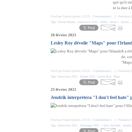
qué qu'il i
nt la date à 
Posté par France12points à 20:25 -
Commentaires [
…
]
- Permalien [
Tags:
Vincent Bueno
,
Eurovision 2021
,
AMen
,
Amen !
,
Amen!
,
26 février 2021
Lesley Roy dévoile "Maps" pour l'Irlan
Il a é
de, co
"Maps
Posté par France12points à 20:23 -
Commentaires [
…
]
- Permalien [
Tags:
Eurovision 2021
,
Irlande 2021
,
Lesley Roy
,
Maps
25 février 2021
Jendrik interprètera "I don't feel hate"
Posté par France12points à 19:21 -
Commentaires [
…
]
- Permalien [
Tags:
Eurovision 2021
,
Allemagne 2021
,
I don't feel hate
,
Jendrik