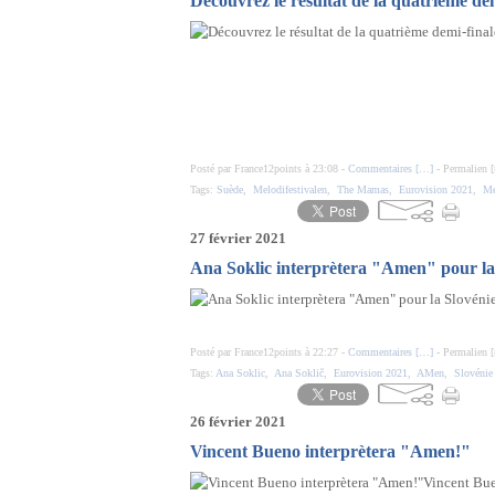
Découvrez le résultat de la quatrième dem
Posté par France12points à 23:08 -
Commentaires [
…
]
- Permalien [
Tags:
Suède
,
Melodifestivalen
,
The Mamas
,
Eurovision 2021
,
Me
27 février 2021
Ana Soklic interprètera "Amen" pour la
Posté par France12points à 22:27 -
Commentaires [
…
]
- Permalien [
Tags:
Ana Soklic
,
Ana Soklič
,
Eurovision 2021
,
AMen
,
Slovénie
26 février 2021
Vincent Bueno interprètera "Amen!"
Vincent Bue