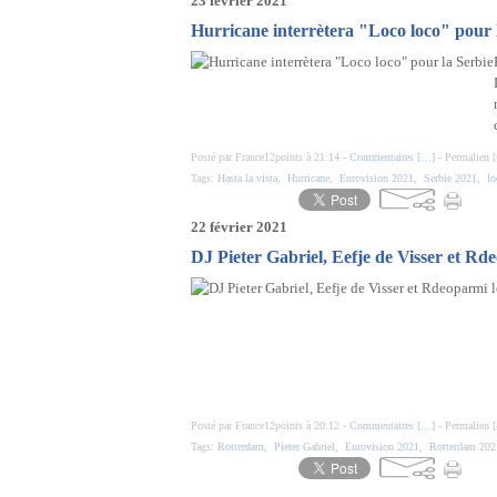
23 février 2021
Hurricane interrètera "Loco loco" pour 
Posté par France12points à 21:14 -
Commentaires [
…
]
- Permalien [
Tags:
Hasta la vista
,
Hurricane
,
Eurovision 2021
,
Serbie 2021
,
lo
22 février 2021
DJ Pieter Gabriel, Eefje de Visser et Rd
Posté par France12points à 20:12 -
Commentaires [
…
]
- Permalien [
Tags:
Rotterdam
,
Pieter Gabriel
,
Eurovision 2021
,
Rotterdam 202