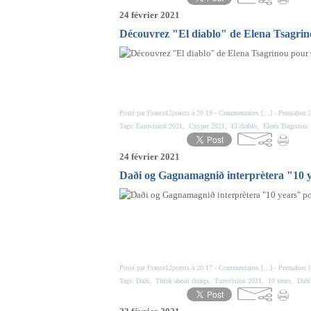
24 février 2021
Découvrez "El diablo" de Elena Tsagri
Posté par France12points à 20:19 -
Commentaires [
…
]
- Permalien [
Tags:
Eurovision 2021
,
Chypre 2021
,
El diablo
,
Elena Tsagrinou
24 février 2021
Daði og Gagnamagnið interprètera "10 y
Posté par France12points à 20:17 -
Commentaires [
…
]
- Permalien [
Tags:
Daði
,
Think about things
,
Eurovision 2021
,
10 years
,
Daði