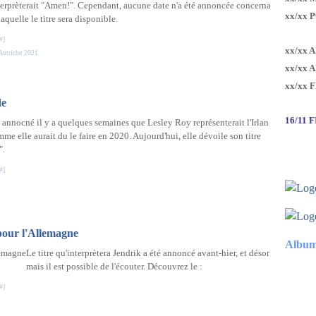
nterprèterait "Amen!". Cependant, aucune date n'a été annoncée concerna
xx/xx 
laquelle le titre sera disponible.
#
]
xx/xx 
Autriche 2021
xx/xx 
xx/xx 
de
16/11 
té annocné il y a quelques semaines que Lesley Roy représenterait l'Irlan
mme elle aurait du le faire en 2020. Aujourd'hui, elle dévoile son titre
".
#
]
 pour l'Allemagne
Album
Le titre qu'interprètera Jendrik a été annoncé avant-hier, et désor
mais il est possible de l'écouter. Découvrez le :
#
]