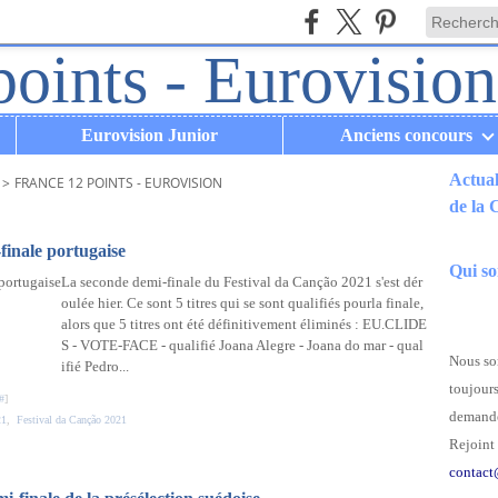
Eurovision Junior
Anciens concours
Actual
>
FRANCE 12 POINTS - EUROVISION
de la
.
finale portugaise
Qui s
La seconde demi-finale du Festival da Canção 2021 s'est dér
oulée hier. Ce sont 5 titres qui se sont qualifiés pourla finale,
alors que 5 titres ont été définitivement éliminés : EU.CLIDE
S - VOTE-FACE - qualifié Joana Alegre - Joana do mar - qual
Nous som
ifié Pedro...
toujours
#
]
demande
21
,
Festival da Canção 2021
Rejoint 
contact