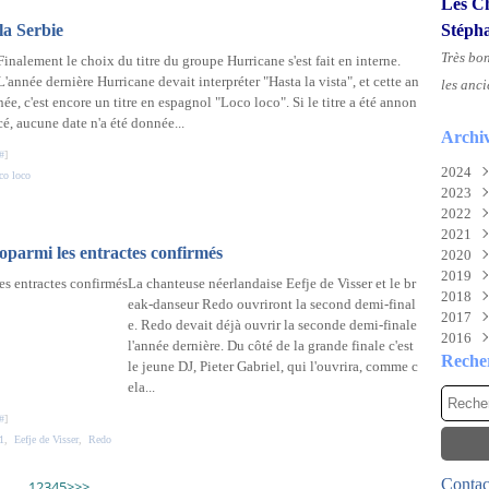
Les Ch
la Serbie
Stéph
Très bo
Finalement le choix du titre du groupe Hurricane s'est fait en interne.
L'année dernière Hurricane devait interpréter "Hasta la vista", et cette an
les anci
née, c'est encore un titre en espagnol "Loco loco". Si le titre a été annon
cé, aucune date n'a été donnée...
Archi
#
]
2024
co loco
2023
Aoû
2022
Juil
Nov
2021
Juin
Sep
Déc
eoparmi les entractes confirmés
2020
Mai
Mai
Déc
2019
Févr
Mar
Nov
Déc
La chanteuse néerlandaise Eefje de Visser et le br
2018
Févr
Oct
Nov
Déc
eak-danseur Redo ouvriront la second demi-final
2017
Janv
Sep
Oct
Nov
Déc
e. Redo devait déjà ouvrir la seconde demi-finale
2016
Aoû
Mai
Oct
Nov
Déc
l'année dernière. Du côté de la grande finale c'est
Juil
Mar
Aoû
Oct
Nov
Déc
Reche
le jeune DJ, Pieter Gabriel, qui l'ouvrira, comme c
Mai
Févr
Juil
Sep
Oct
Nov
ela...
Avri
Janv
Mai
Aoû
Sep
Oct
#
]
Mar
Avri
Juil
Aoû
Sep
1
,
Eefje de Visser
,
Redo
Févr
Mar
Juin
Juil
Aoû
Janv
Févr
Mai
Juin
Juil
Contact
Janv
Avri
Mai
Juin
1
2
3
4
5
>
>>