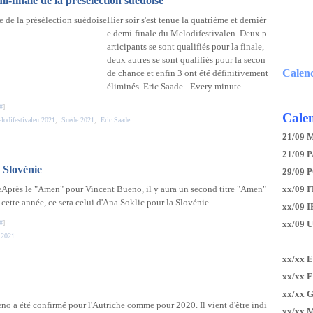
i-finale de la présélection suédoise
Hier soir s'est tenue la quatrième et dernièr
e demi-finale du Melodifestivalen. Deux p
articipants se sont qualifiés pour la finale,
deux autres se sont qualifiés pour la secon
Calen
de chance et enfin 3 ont été définitivement
éliminés. Eric Saade - Every minute...
#
]
Calen
lodifestivalen 2021
,
Suède 2021
,
Eric Saade
21/09 
21/09 P
 Slovénie
29/09 
Après le "Amen" pour Vincent Bueno, il y aura un second titre "Amen"
xx/09 I
cette année, ce sera celui d'Ana Soklic pour la Slovénie.
xx/09 
#
]
xx/09 
 2021
xx/xx 
xx/xx 
xx/xx 
no a été confirmé pour l'Autriche comme pour 2020. Il vient d'être indi
xx/xx 