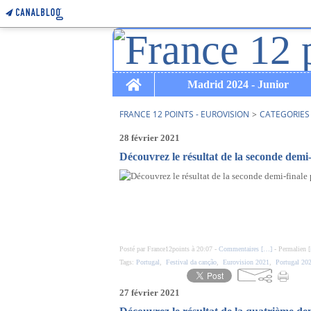
Home
Madrid 2024 - Junior
FRANCE 12 POINTS - EUROVISION
>
CATEGORIES
28 février 2021
Découvrez le résultat de la seconde demi-
Posté par France12points à 20:07 -
Commentaires [
…
]
- Permalien [
Tags:
Portugal
,
Festival da canção
,
Eurovision 2021
,
Portugal 20
27 février 2021