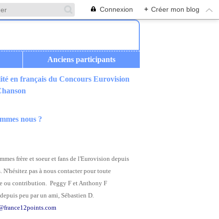
Connexion
+
Créer mon blog
Anciens participants
ité en français du Concours Eurovision
 Chanson
ommes nous ?
mes frère et soeur et fans de l'Eurovision depuis
. N'hésitez pas à nous contacter pour toute
 ou contribution. Peggy F et Anthony F
depuis peu par un ami, Sébastien D.
@france12points.com