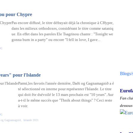
nou pour Chypre
Pas encore diffusé, le titre défrayait déjà la chronique à CHypre,
dans les milieux orthodoxes, considérant le titre comme sataniq
ue. En effet dans les paroles Ele Tsagrinou chante : "Tonight we
gonna burn in a party" ou encore "I fell in love, I gave...
#
]
Blogs/
ears" pour l'Islande
Parmi,les favoris l'année dernière, Daði og Gagnamagnið a é
té sélectionné en interne pour représenter l'Islande. Le titre
Eurof
qui doit ête dsévoilé le 13 mars prochain est "10 years". Aur
Fan club
a-t-il le même succès que "Thnik about things" ? Ceci reste
dessous 
à voir.
#
]
 og Gagnamagnið
,
Islande 2021