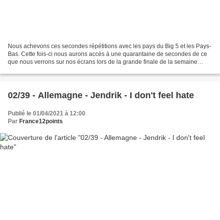
Nous achevons ces secondes répétitions avec les pays du Big 5 et les Pays-
Bas. Cette fois-ci nous aurons accès à une quarantaine de secondes de ce
que nous verrons sur nos écrans lors de la grande finale de la semaine
prochaine. - Italie - Måneskin -...
02/39 - Allemagne - Jendrik - I don't feel hate
Publié le 01/04/2021 à 12:00
Par
France12points