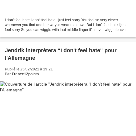
I don't feel hate I don't feel hate I just feel sorry You feel so very clever
whenever you find another way to wear me down But I don't feel hate I just
feel sorry So you can wiggle with that middle finger it'll never wiggle back to
you 'Cause I don't...
Jendrik interprètera "I don't feel hate" pour
l'Allemagne
Publié le 25/02/2021 à 19:21
Par
France12points