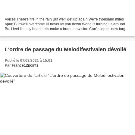
Voices There's fire in the rain But we'll get up again We're thousand miles
apart But we'll overcome I'll never let you down World is turning us around
But I feel it in my heart Let's make a brand new start Can't stop us now forget
the haters Get up and...
L'ordre de passage du Melodifestivalen dévoilé
Publié le 07/03/2021 à 15:01
Par
France12points