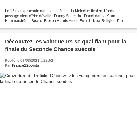
Le 13 mars prochain aura lieu la finale du Melodifestivalen. L'ordre de
passage vient d'être dévoilé : Danny Saucedo - Dandi dansa Klara
Hammarström - Beat of Broken Hearts Anton Ewald - New Religion The
Mamas - In the Middle Paul Rey - The Missing Piece...
Découvrez les vainqueurs se qualifiant pour la
finale du Seconde Chance suédois
Publié le 06/03/2021 à 22:52
Par
France12points