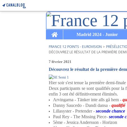
Home
Madrid 2024 - Junior
FRANCE 12 POINTS - EUROVISION
>
PRÉSÉLECTI
DÉCOUVREZ LE RÉSULTAT DE LA PREMIÈRE DEMI
7 février 2021
Découvrez le résultat de la première demi
Hier soir s'est tenue la première demi-final
Deux participants se sont qualifiés pour la 
enfin 3 ont été définitivement éliminés.
Arvingarna - Tänker inte alls gå hem -
qua
Danny Saucedo - Dandi dansa -
qualifié
Lillasyster - Pretender -
seconde chance
Paul Rey - The Missing Piece-
seconde 
5ème - Jessica Andersson - Horizon