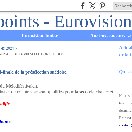
Eurovision Junior
Anciens concours
Actual
ONS 2021
>
-FINALE DE LA PRÉSÉLECTION SUÉDOISE
de la
.
Qui s
-finale de la présélection suédoise
e du Melodifestivalen.
finale, deux autres se sont qualifiés pour la seconde chance et
Nous som
toujours
lifié
demande
Rejoint 
chance
contact