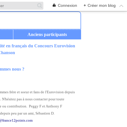
Connexion
+
Créer mon blog
Anciens participants
ité en français du Concours Eurovision
 Chanson
ommes nous ?
mes frère et soeur et fans de l'Eurovision depuis
. N'hésitez pas à nous contacter pour toute
 ou contribution. Peggy F et Anthony F
depuis peu par un ami, Sébastien D.
@france12points.com