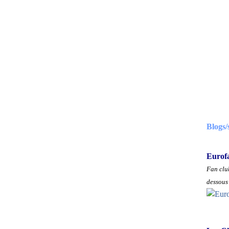
Blogs/
Eurof
Fan club
dessous 