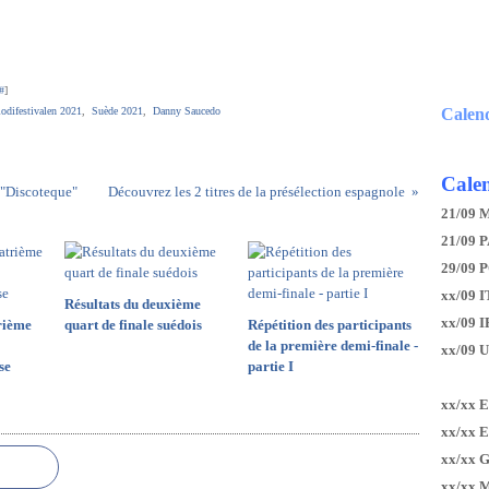
#
]
odifestivalen 2021
,
Suède 2021
,
Danny Saucedo
Calen
Calen
 "Discoteque"
Découvrez les 2 titres de la présélection espagnole
21/09 
21/09 P
29/09 
xx/09 I
Résultats du deuxième
xx/09 
rième
quart de finale suédois
Répétition des participants
de la première demi-finale -
xx/09 
se
partie I
xx/xx 
xx/xx 
xx/xx 
xx/xx 