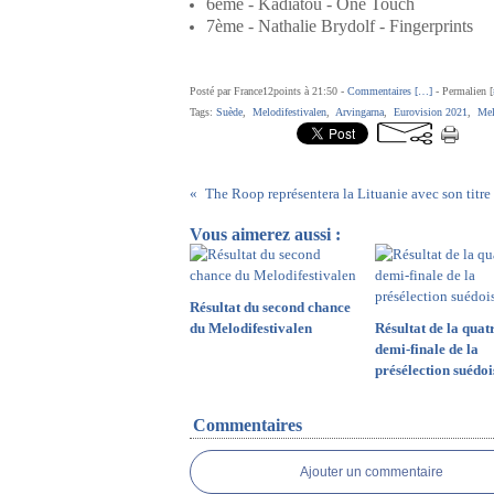
6ème - Kadiatou - One Touch
7ème - Nathalie Brydolf - Fingerprints
Posté par France12points à 21:50 -
Commentaires [
…
]
- Permalien [
Tags:
Suède
,
Melodifestivalen
,
Arvingarna
,
Eurovision 2021
,
Mel
The Roop représentera la Lituanie avec son titre
Vous aimerez aussi :
Résultat du second chance
du Melodifestivalen
Résultat de la quat
demi-finale de la
présélection suédoi
Commentaires
Ajouter un commentaire