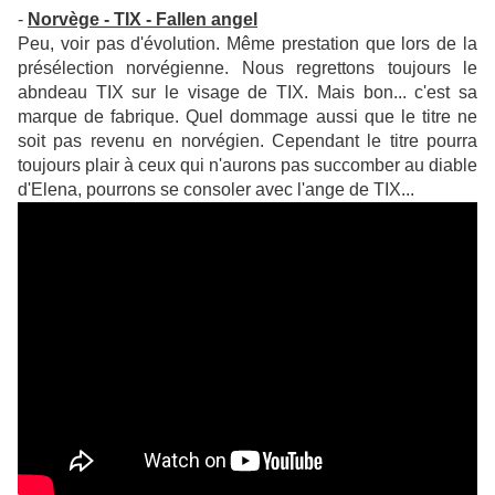
-
Norvège - TIX - Fallen angel
Peu, voir pas d'évolution. Même prestation que lors de la
présélection norvégienne. Nous regrettons toujours le
abndeau TIX sur le visage de TIX. Mais bon... c'est sa
marque de fabrique. Quel dommage aussi que le titre ne
soit pas revenu en norvégien. Cependant le titre pourra
toujours plair à ceux qui n'aurons pas succomber au diable
d'Elena, pourrons se consoler avec l'ange de TIX...