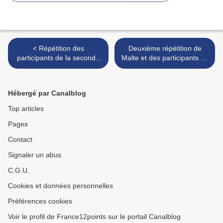
< Répétition des
Deuxième répétition de
participants de la seconde
Malte et des participants de
demi-finale - partie II
la première demi-finale -
partie I - 1ère répétition du
Big 5 & des Pays-Bas >
Hébergé par Canalblog
Top articles
Pages
Contact
Signaler un abus
C.G.U.
Cookies et données personnelles
Préférences cookies
Voir le profil de France12points sur le portail Canalblog