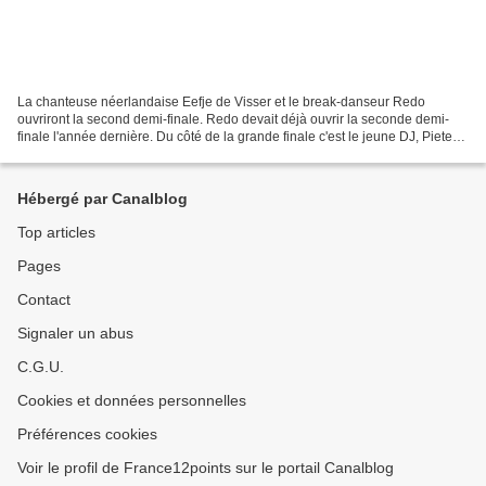
La chanteuse néerlandaise Eefje de Visser et le break-danseur Redo
ouvriront la second demi-finale. Redo devait déjà ouvrir la seconde demi-
finale l'année dernière. Du côté de la grande finale c'est le jeune DJ, Pieter
Gabriel, qui l'ouvrira, comme cela...
Hébergé par Canalblog
Top articles
Pages
Contact
Signaler un abus
C.G.U.
Cookies et données personnelles
Préférences cookies
Voir le profil de France12points sur le portail Canalblog