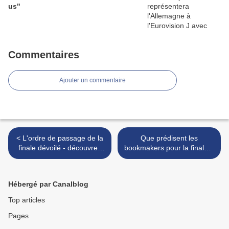
us"
Commentaires
Ajouter un commentaire
< L'ordre de passage de la
Que prédisent les
finale dévoilé - découvrez
bookmakers pour la finale ?
le. Barbara chantera en
>
20ème position
Hébergé par Canalblog
Top articles
Pages