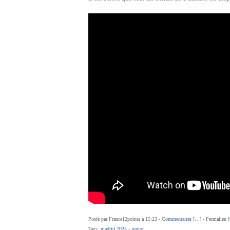
Posté par France12points à 15:23 -
Commentaires [
…
]
- Permalien [
Tags:
madrid 2024 - junior