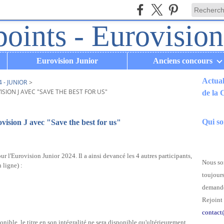
Eurovision Junior
Anciens concours
Actual
 - JUNIOR
>
SION J AVEC "SAVE THE BEST FOR US"
de la
.
Qui s
vision J avec "Save the best for us"
r l'Eurovision Junior 2024. Il a ainsi devancé les 4 autres participants,
Nous som
 ligne) :
toujours
demande
Rejoint 
contact
ponible, le titre en son intégralité ne sera disponible qu'ultérieurement.