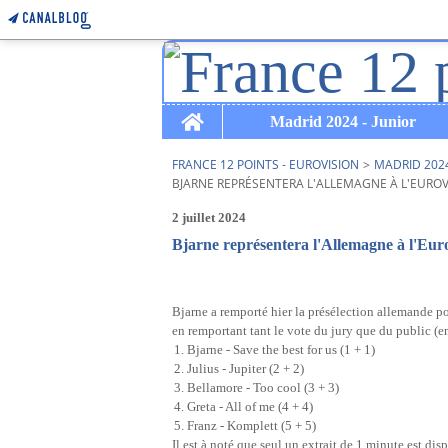
Home
Madrid 2024 - Junior
FRANCE 12 POINTS - EUROVISION
>
MADRID 2024
BJARNE REPRÉSENTERA L'ALLEMAGNE À L'EUROVI
2 juillet 2024
Bjarne représentera l'Allemagne à l'Euro
Bjarne a remporté hier la présélection allemande pou
en remportant tant le vote du jury que du public (en
Bjarne - Save the best for us (1 + 1)
Julius - Jupiter (2 + 2)
Bellamore - Too cool (3 + 3)
Greta - All of me (4 + 4)
Franz - Komplett (5 + 5)
Il est à noté que seul un extrait de 1 minute est dis