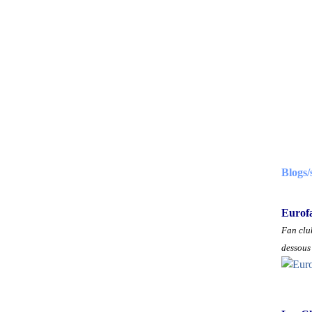
Blogs/
Eurof
Fan club
dessous 