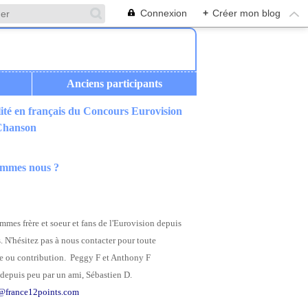
Connexion
+
Créer mon blog
Anciens participants
ité en français du Concours Eurovision
 Chanson
ommes nous ?
mes frère et soeur et fans de l'Eurovision depuis
. N'hésitez pas à nous contacter pour toute
 ou contribution. Peggy F et Anthony F
depuis peu par un ami, Sébastien D.
@france12points.com