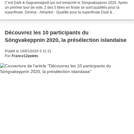
C'est Daði & Gagnamagnið qui ont remporté le Söngvakeppnin 2020. Après
un premier tour de vote, 2 des 5 titres en finale se sont qualifiés pour la
superfinale. Dimma - Almyrkvi - Qualifié pour la superfinale Daði &
Gagnamagnið - Think About Things - Qualifié...
Découvrez les 10 participants du
Söngvakeppnin 2020, la présélection islandaise
Publié le 19/01/2020 à 11:11
Par
France12points