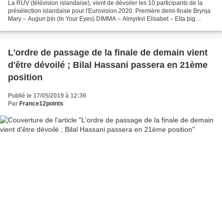
La RUV (télévision islandaise), vient de dévoiler les 10 participants de la
présélection islandaise pour l'Eurovision 2020. Première demi-finale Brynja
Mary – Augun þín (In Your Eyes) DIMMA – Almyrkvi Elísabet – Elta þig
(Haunting) Ísold & Helga – Klukkan...
L'ordre de passage de la finale de demain vient
d'être dévoilé ; Bilal Hassani passera en 21ème
position
Publié le 17/05/2019 à 12:36
Par
France12points