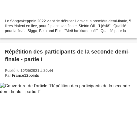
Le Söngvakeppnin 2022 vient de débuter. Lors de la première demi-finale, 5
titres étaient en lice, pour 2 places en finale. Stefán Óli - "Ljósið" - Qualifié
pour la finale Sigga, Beta and Elín - "Með hækkandi sól" - Qualifié pour la
finale Amarosis -...
Répétition des participants de la seconde demi-
finale - partie I
Publié le 10/05/2021 à 20:44
Par
France12points