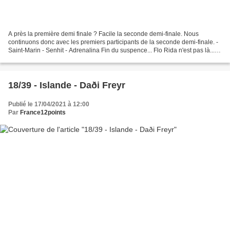
A près la première demi finale ? Facile la seconde demi-finale. Nous
continuons donc avec les premiers participants de la seconde demi-finale. -
Saint-Marin - Senhit - Adrenalina Fin du suspence... Flo Rida n'est pas là...
pour le moment. Sera-t-il là...
18/39 - Islande - Daði Freyr
Publié le 17/04/2021 à 12:00
Par
France12points