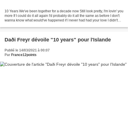
10 Years We've been together for a decade now Still look pretty, I'm lovin' you
more If I could do it all again I'd probably do it all the same as before I don't
wanna know what would've happened if I never had had your love I didn't
become myself before...
Daði Freyr dévoile "10 years" pour l'Islande
Publié le 14/03/2021 à 00:07
Par
France12points