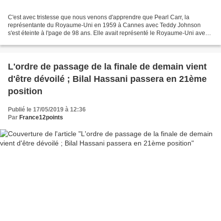
C'est avec tristesse que nous venons d'apprendre que Pearl Carr, la
représentante du Royaume-Uni en 1959 à Cannes avec Teddy Johnson
s'est éteinte à l'page de 98 ans. Elle avait représenté le Royaume-Uni avec
le titre "Sing little birdie" et avait remporté...
L'ordre de passage de la finale de demain vient
d'être dévoilé ; Bilal Hassani passera en 21ème
position
Publié le 17/05/2019 à 12:36
Par
France12points