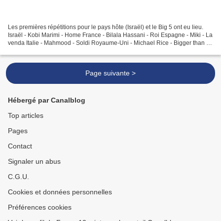
Les premières répétitions pour le pays hôte (Israël) et le Big 5 ont eu lieu.
Israël - Kobi Marimi - Home France - Bilala Hassani - Roi Espagne - Miki - La
venda Italie - Mahmood - Soldi Royaume-Uni - Michael Rice - Bigger than us
Allemagne - S!sters...
Page suivante >
Hébergé par Canalblog
Top articles
Pages
Contact
Signaler un abus
C.G.U.
Cookies et données personnelles
Préférences cookies