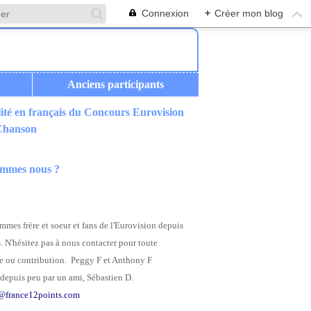
Connexion
+
Créer mon blog
Anciens participants
ité en français du Concours Eurovision
 Chanson
ommes nous ?
mes frère et soeur et fans de l'Eurovision depuis
. N'hésitez pas à nous contacter pour toute
 ou contribution. Peggy F et Anthony F
depuis peu par un ami, Sébastien D.
@france12points.com