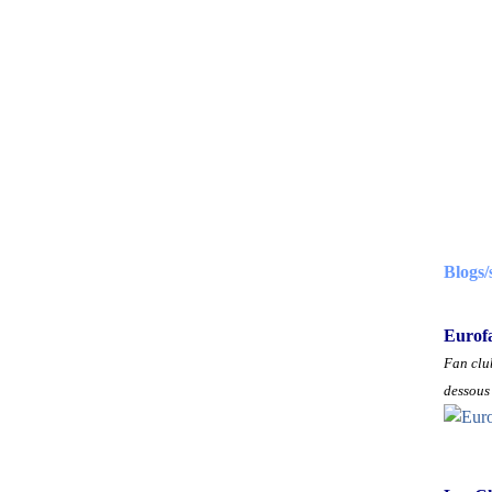
Blogs/
Eurof
Fan club
dessous 