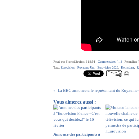
Posté par France12points à 18:54 -
Commentaires [
…
]
- Permalien [
Tags:
Eurovision
,
Royaume-Uni
,
Eurovision 2020
,
Rotterdam
,
R
Vous aimerez aussi :
Annonce des participants à