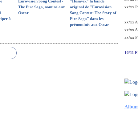
ne
Eurovision Song Contest -
"Husavik" la bande
The Fire Saga, nominé aux
original de "Eurovision
xx/xx 
i
Oscar
Song Contest: The Story of
ciper à
Fire Saga" dans les
xx/xx 
prénominés aux Oscar
xx/xx 
xx/xx 
16/11 
Album