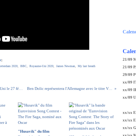
Calen
Calen
21/09 
#
]
otterdam 2020
,
BBC
,
Royaume-Uni 2020
,
James Newman
,
My last breath
21/09 P
29/09 
xx/09 I
La BBC annoncera le représentant du Royaume-Uni le 27 février prochain
Ben Dolic représentera l'Allemagne avec le titre Violent thing
xx/09 
xx/09 
xx/xx 
xx/xx 
xx/xx 
"Husavik" du film
xx/xx 