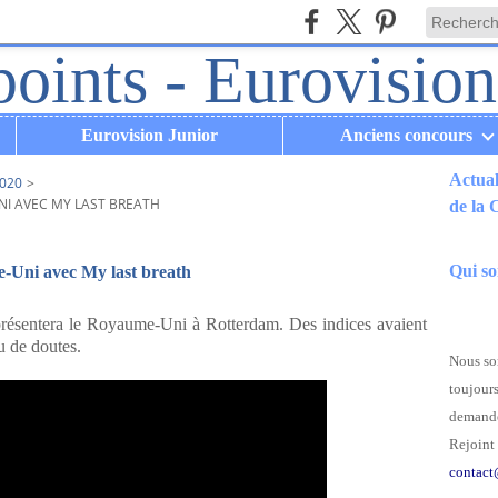
Eurovision Junior
Anciens concours
Actual
020
>
I AVEC MY LAST BREATH
de la
.
Qui s
-Uni avec My last breath
sentera le Royaume-Uni à Rotterdam. Des indices avaient
u de doutes.
Nous som
toujours
demande
Rejoint 
contact