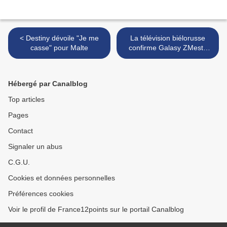
< Destiny dévoile "Je me
La télévision biélorusse
casse" pour Malte
confirme Galasy ZMesta
comme représentants pour
la Biélorussie >
Hébergé par Canalblog
Top articles
Pages
Contact
Signaler un abus
C.G.U.
Cookies et données personnelles
Préférences cookies
Voir le profil de France12points sur le portail Canalblog