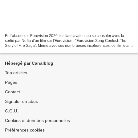
En l'absence d'Eurovision 2020, les fans avaient pu se consoler avec la
sortie par Neflix d'un film sur l'Eurovision : "Eurovision Song Contest: The
Story of Fire Saga". Même avec ses nombrueses incohérences, ce film était
une ode à l'Eurovision. Le tout...
Hébergé par Canalblog
Top articles
Pages
Contact
Signaler un abus
C.G.U.
Cookies et données personnelles
Préférences cookies