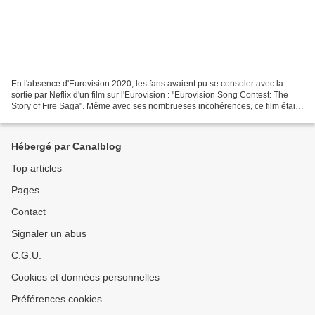
En l'absence d'Eurovision 2020, les fans avaient pu se consoler avec la
sortie par Neflix d'un film sur l'Eurovision : "Eurovision Song Contest: The
Story of Fire Saga". Même avec ses nombrueses incohérences, ce film était
une ode à l'Eurovision. Le tout...
Hébergé par Canalblog
Top articles
Pages
Contact
Signaler un abus
C.G.U.
Cookies et données personnelles
Préférences cookies