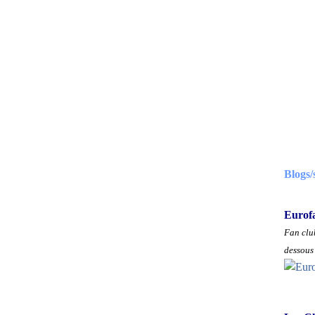
Blogs/
Eurof
Fan club
dessous 