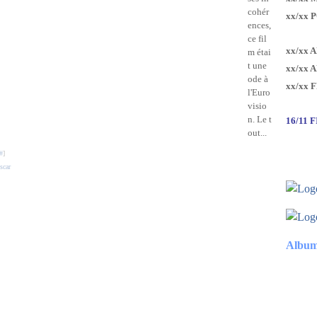
cohér
xx/xx 
ences,
ce fil
xx/xx 
m étai
t une
xx/xx 
ode à
xx/xx 
l'Euro
visio
n. Le t
16/11 
out...
#
]
scar
Album