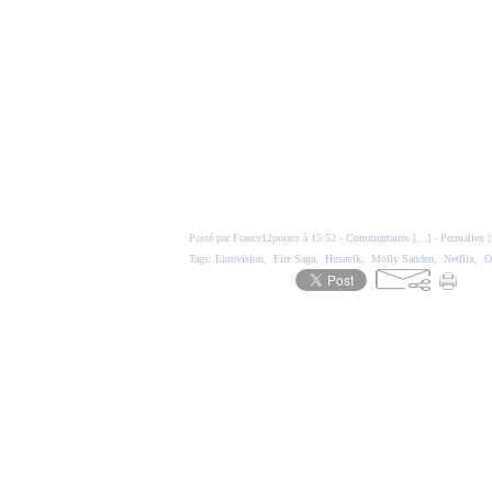
Posté par France12points à 15:52 -
Commentaires [
…
]
- Permalien [
Tags:
Eurovision
,
Fire Saga
,
Husavik
,
Molly Sanden
,
Netflix
,
O