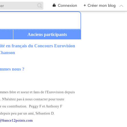
Connexion
+
Créer mon blog
Anciens participants
ité en français du Concours Eurovision
 Chanson
ommes nous ?
mes frère et soeur et fans de l'Eurovision depuis
. N'hésitez pas à nous contacter pour toute
 ou contribution. Peggy F et Anthony F
depuis peu par un ami, Sébastien D.
@france12points.com