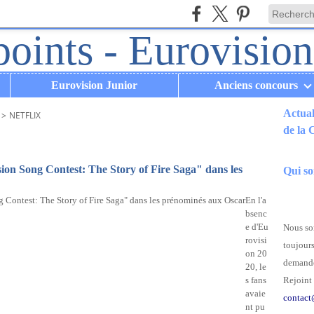
Eurovision Junior
Anciens concours
Actual
>
NETFLIX
de la
.
ion Song Contest: The Story of Fire Saga" dans les
Qui s
En l'a
bsenc
e d'Eu
Nous som
rovisi
toujours
on 20
demande
20, le
s fans
Rejoint 
avaie
contact
nt pu