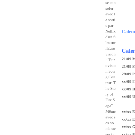
se con
soler
avec l
a sorti
e par
Neflix
Calen
d'un fi
lm sur
l'Euro
Calen
vision
21/09 
: "Eur
ovisio
21/09 P
n Son
29/09 
g Con
xx/09 I
test: T
he Sto
xx/09 
ry of
xx/09 
Fire S
aga".
Même
xx/xx 
avec s
xx/xx 
es no
xx/xx 
mbrue
ses in
xx/xx 