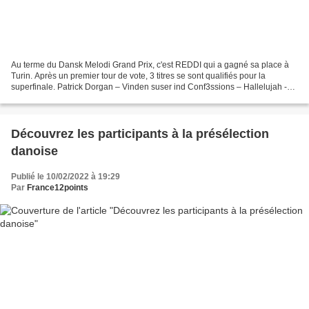
Au terme du Dansk Melodi Grand Prix, c'est REDDI qui a gagné sa place à
Turin. Après un premier tour de vote, 3 titres se sont qualifiés pour la
superfinale. Patrick Dorgan – Vinden suser ind Conf3ssions – Hallelujah -
Qualifié pour la superfinale Der...
Découvrez les participants à la présélection
danoise
Publié le 10/02/2022 à 19:29
Par
France12points