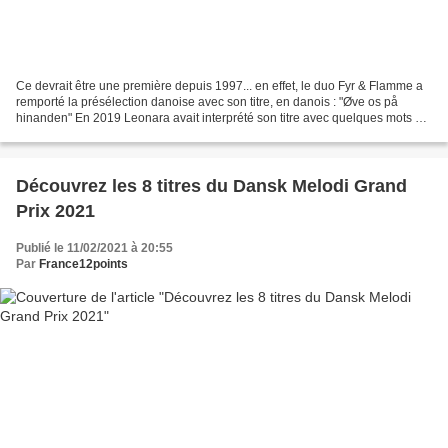
Ce devrait être une première depuis 1997... en effet, le duo Fyr & Flamme a
remporté la présélection danoise avec son titre, en danois : "Øve os på
hinanden" En 2019 Leonara avait interprété son titre avec quelques mots en
danois, mais cette fois-c, le...
Découvrez les 8 titres du Dansk Melodi Grand
Prix 2021
Publié le 11/02/2021 à 20:55
Par
France12points