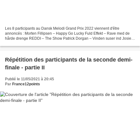
Les 8 participants au Dansk Melodi Grand Prix 2022 viennent d'être
annoncés : Morten Fillipsen – Happy Go Lucky Fuld Effekt – Rave med de
hårde drenge REDDI – The Show Patrick Dorgan – Vinden suser ind Josie,
Elinor, Jack Warren – Let me go Der var engang...
Répétition des participants de la seconde demi-
finale - partie II
Publié le 11/05/2021 à 20:45
Par
France12points