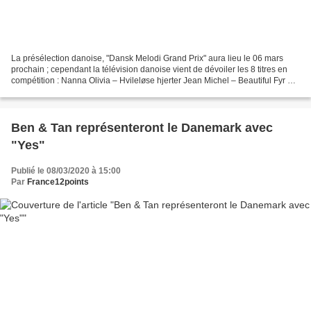
La présélection danoise, "Dansk Melodi Grand Prix" aura lieu le 06 mars
prochain ; cependant la télévision danoise vient de dévoiler les 8 titres en
compétition : Nanna Olivia – Hvileløse hjerter Jean Michel – Beautiful Fyr &
Flamme – Øve os på hinanden...
Ben & Tan représenteront le Danemark avec
"Yes"
Publié le 08/03/2020 à 15:00
Par
France12points