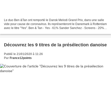
Le duo Ben &Tan ont remporté le Dansk Melodi Grand Prix, dans une salle
vide pour cause de coronavirus. Ils représenteront le Danemark à Rotterdam
avec le titre "Yes". Ben & Tan - Yes - 61% Sander Sanchez - Screens - 20%
Emil - Ville ønske jeg havde kendt...
Découvrez les 9 titres de la présélection danoise
Publié le 21/01/2020 à 11:26
Par
France12points