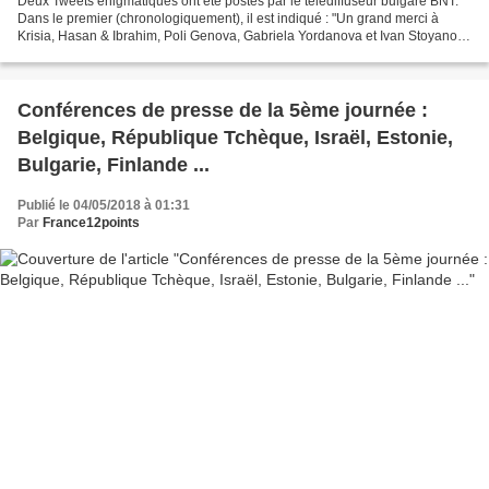
Deux Tweets enigmatiques ont été postés par le télédiffuseur bulgare BNT.
Dans le premier (chronologiquement), il est indiqué : "Un grand merci à
Krisia, Hasan & Ibrahim, Poli Genova, Gabriela Yordanova et Ivan Stoyanov,
Kristian Kostov, Lidia Ganeva,...
Conférences de presse de la 5ème journée :
Belgique, République Tchèque, Israël, Estonie,
Bulgarie, Finlande ...
Publié le 04/05/2018 à 01:31
Par
France12points