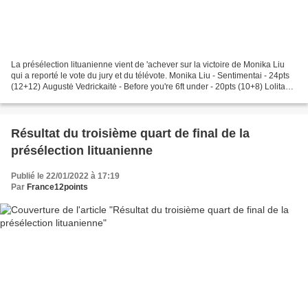
La présélection lituanienne vient de 'achever sur la victoire de Monika Liu
qui a reporté le vote du jury et du télévote. Monika Liu - Sentimentai - 24pts
(12+12) Augustė Vedrickaitė - Before you're 6ft under - 20pts (10+8) Lolita
Zero - Not your mother...
Résultat du troisième quart de final de la
présélection lituanienne
Publié le 22/01/2022 à 17:19
Par
France12points