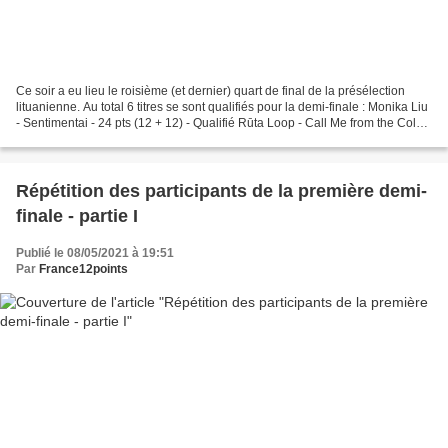
Ce soir a eu lieu le roisième (et dernier) quart de final de la présélection
lituanienne. Au total 6 titres se sont qualifiés pour la demi-finale : Monika Liu
- Sentimentai - 24 pts (12 + 12) - Qualifié Rūta Loop - Call Me from the Cold -
16 pts (8 +...
Répétition des participants de la première demi-
finale - partie I
Publié le 08/05/2021 à 19:51
Par
France12points