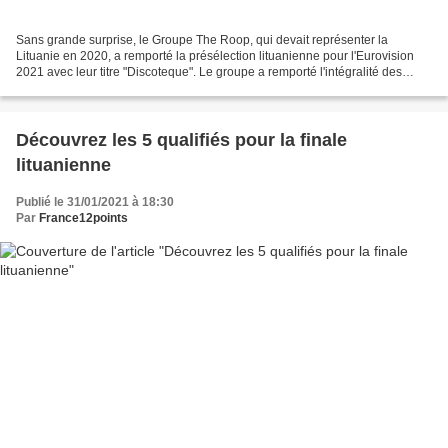
Sans grande surprise, le Groupe The Roop, qui devait représenter la
Lituanie en 2020, a remporté la présélection lituanienne pour l'Eurovision
2021 avec leur titre "Discoteque". Le groupe a remporté l'intégralité des
votes du jury et pas moins de 86,5%...
Découvrez les 5 qualifiés pour la finale
lituanienne
Publié le 31/01/2021 à 18:30
Par
France12points