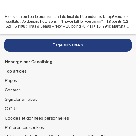
Hier soir a eu lieu le premier quart de final du Pabandom iš Naujo! Voici les
résultats : Voldemars Petersons – "I never fall for you again" – 18 points (12
[52] + 6 [498]) Titas & Benas – "No" – 18 points (8 [41] + 10 [994]) Martyna
Jezepčikaitė – "Thank...
Page suivante >
Hébergé par Canalblog
Top articles
Pages
Contact
Signaler un abus
C.G.U.
Cookies et données personnelles
Préférences cookies