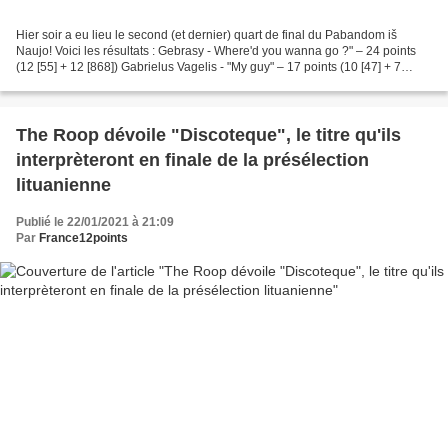
Hier soir a eu lieu le second (et dernier) quart de final du Pabandom iš
Naujo! Voici les résultats : Gebrasy - Where'd you wanna go ?" – 24 points
(12 [55] + 12 [868]) Gabrielus Vagelis - "My guy" – 17 points (10 [47] + 7
[423]) Evita Cololo - "Be paslapčių"...
The Roop dévoile "Discoteque", le titre qu'ils
interprèteront en finale de la présélection
lituanienne
Publié le 22/01/2021 à 21:09
Par
France12points