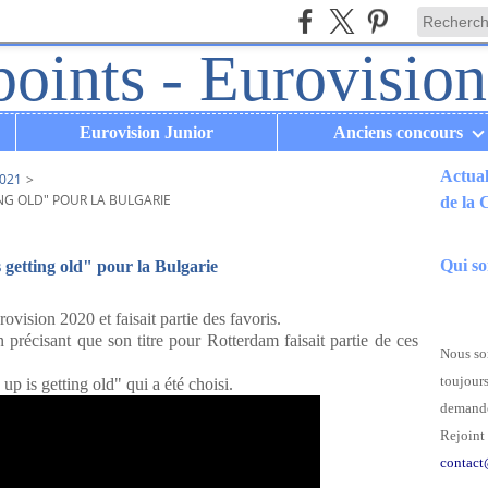
Eurovision Junior
Anciens concours
Actual
021
>
NG OLD" POUR LA BULGARIE
de la
.
Qui s
etting old" pour la Bulgarie
vision 2020 et faisait partie des favoris.
n précisant que son titre pour Rotterdam faisait partie de ces
Nous som
toujours
up is getting old" qui a été choisi.
demande
Rejoint 
contact