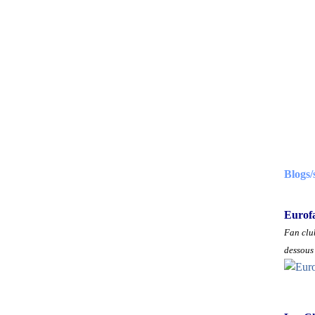
Blogs/
Eurof
Fan club
dessous 