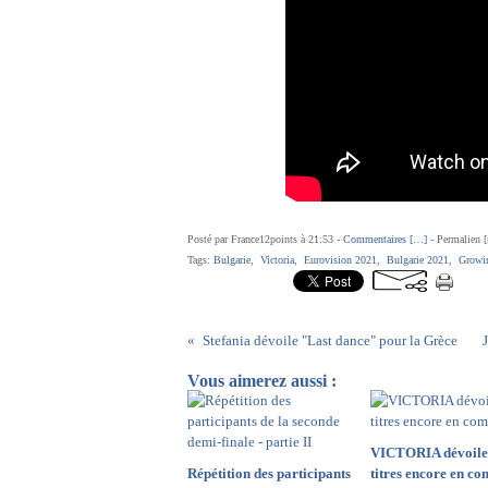
Posté par France12points à 21:53 -
Commentaires [
…
]
- Permalien [
Tags:
Bulgarie
,
Victoria
,
Eurovision 2021
,
Bulgarie 2021
,
Growin
Stefania dévoile "Last dance" pour la Grèce
Vous aimerez aussi :
VICTORIA dévoile 
Répétition des participants
titres encore en co