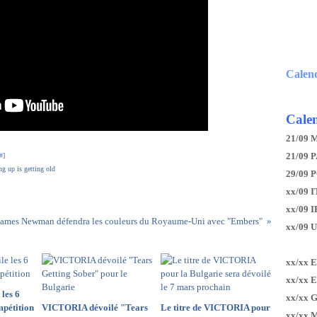
Calen
Calen
21/09 
21/09 P
#
]
g up is getting old
29/09 
xx/09 I
xx/09 
James Newman défendra les couleurs du Royaume-Uni avec "Embers"
xx/09 
xx/xx 
xx/xx 
les 6
xx/xx 
mpétition
VICTORIA dévoilé "Tears
Le titre de VICTORIA pour
xx/xx 