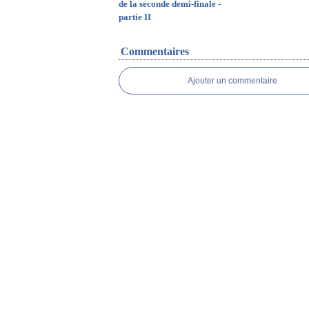
de la seconde demi-finale -
partie II
Commentaires
Ajouter un commentaire