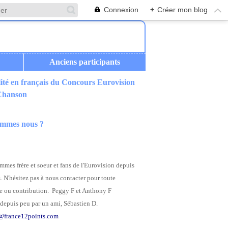
Connexion
+
Créer mon blog
Anciens participants
ité en français du Concours Eurovision
 Chanson
ommes nous ?
mes frère et soeur et fans de l'Eurovision depuis
. N'hésitez pas à nous contacter pour toute
 ou contribution. Peggy F et Anthony F
depuis peu par un ami, Sébastien D.
@france12points.com