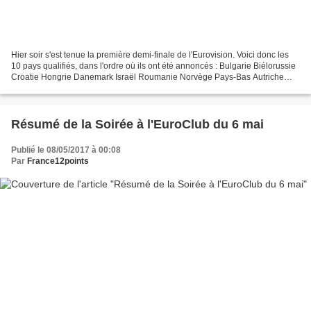
Hier soir s'est tenue la première demi-finale de l'Eurovision. Voici donc les
10 pays qualifiés, dans l'ordre où ils ont été annoncés : Bulgarie Biélorussie
Croatie Hongrie Danemark Israël Roumanie Norvège Pays-Bas Autriche
Sont donc éliminés : Macédoine...
Résumé de la Soirée à l'EuroClub du 6 mai
Publié le 08/05/2017 à 00:08
Par
France12points