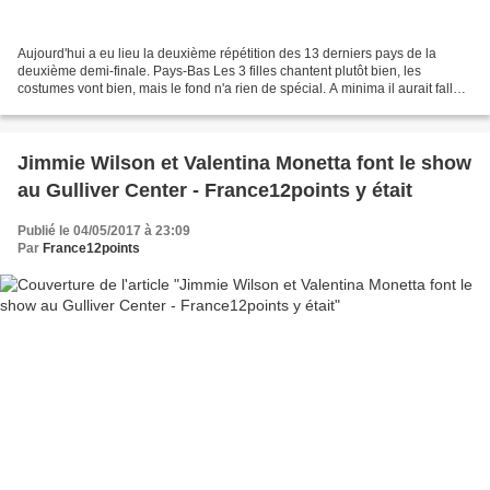
Aujourd'hui a eu lieu la deuxième répétition des 13 derniers pays de la
deuxième demi-finale. Pays-Bas Les 3 filles chantent plutôt bien, les
costumes vont bien, mais le fond n'a rien de spécial. A minima il aurait fallut
mettre le fond qu'il y avait...
Jimmie Wilson et Valentina Monetta font le show
au Gulliver Center - France12points y était
Publié le 04/05/2017 à 23:09
Par
France12points