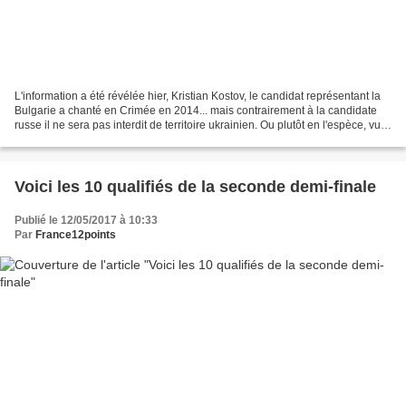
L'information a été révélée hier, Kristian Kostov, le candidat représentant la
Bulgarie a chanté en Crimée en 2014... mais contrairement à la candidate
russe il ne sera pas interdit de territoire ukrainien. Ou plutôt en l'espèce, vu
qu'il est déjà sur...
Voici les 10 qualifiés de la seconde demi-finale
Publié le 12/05/2017 à 10:33
Par
France12points