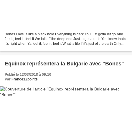
Bones Love is like a black hole Everything is dark You just gotta let go And
feel it, feel it, feel it We fall off the deep end Just to get a rush You know that's
it's right when Ya feel it, feel it, feel it What is life If it's just of the earth Only...
Equinox représentera la Bulgarie avec "Bones"
Publié le 12/03/2018 à 09:10
Par
France12points