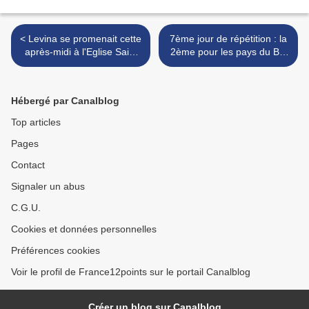
< Levina se promenait cette
7ème jour de répétition : la
après-midi à l'Eglise Saint
2ème pour les pays du Big
André, nous y étions aussi
5 et du pays hôte >
Hébergé par Canalblog
Top articles
Pages
Contact
Signaler un abus
C.G.U.
Cookies et données personnelles
Préférences cookies
Voir le profil de France12points sur le portail Canalblog
Créer un blog sur Canalblog