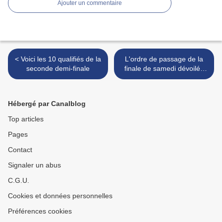
Ajouter un commentaire
< Voici les 10 qualifiés de la
L'ordre de passage de la
seconde demi-finale
finale de samedi dévoilé :
Alma chantera en dernière
position >
Hébergé par Canalblog
Top articles
Pages
Contact
Signaler un abus
C.G.U.
Cookies et données personnelles
Préférences cookies