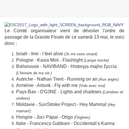
Le Comté organisateur vient de dévoiler l'ordre de
passage de la Grande FInale de ce samedi 13 mai, le voici
donc :
Israël - Imri - I feel alive
(Je me sens vivant)
Pologne - Kasia Moś - Flashlight
(Lampe torche)
Biélorussie - NAVIBAND - Historyja majho žyccia
(L'histoire de ma vie )
Autriche - Nathan Trent - Running on air
(Aux anges)
Arménie - Artsvik - Fly with me
(Vole avec moi)
Pays-Bas - O'G3NE - Lights and shadows
(Lumières et
ombres)
Moldavie - SunStroke Project - Hey Mamma!
(Hey
maman!)
Hongrie - Joci Pápai - Origo
(Origines)
Italie - Francesco Gabbani - Occidentali's Karma