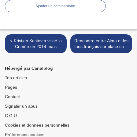
Ajouter un commentaire
< Kristian Kostov a visité la
Rencontre entre Alma et les
Crimée en 2014 mais
fans français sur place chez
contrairement à la
Madame l'Ambassadrice >
candidate russe, il ne sera
pas "banni"
Hébergé par Canalblog
Top articles
Pages
Contact
Signaler un abus
C.G.U.
Cookies et données personnelles
Préférences cookies