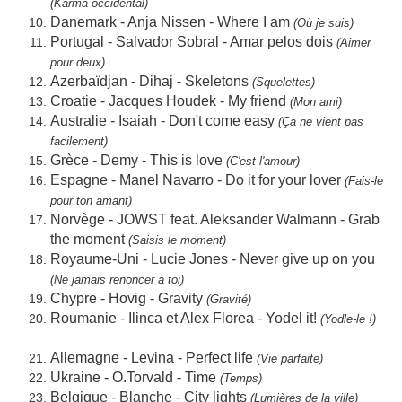
(Karma occidental)
Danemark - Anja Nissen - Where I am
(Où je suis)
Portugal - Salvador Sobral - Amar pelos dois
(Aimer
pour deux)
Azerbaïdjan - Dihaj - Skeletons
(Squelettes)
Croatie - Jacques Houdek - My friend
(Mon ami)
Australie - Isaiah - Don't come easy
(Ça ne vient pas
facilement)
Grèce - Demy - This is love
(C'est l'amour)
Espagne - Manel Navarro - Do it for your lover
(Fais-le
pour ton amant)
Norvège - JOWST feat. Aleksander Walmann - Grab
the moment
(Saisis le moment)
Royaume-Uni - Lucie Jones - Never give up on you
(Ne jamais renoncer à toi)
Chypre - Hovig - Gravity
(Gravité)
Roumanie - Ilinca et Alex Florea - Yodel it!
(Yodle-le !)
Allemagne - Levina - Perfect life
(Vie parfaite)
Ukraine - O.Torvald - Time
(Temps)
Belgique - Blanche - City lights
(Lumières de la ville)