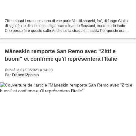
Zitti e buoni Loro non sanno di che parlo Vestiti sporchi, fra’, di fango Giallo
di siga’ fra le dita Io con la siga’, camminando Scusami, ma ci credo tanto
Che posso fare questo salto Anche se la strada è in salita Per questo ora mi
sto allenando Buonasera...
Måneskin remporte San Remo avec "Zitti e
buoni" et confirme qu'il représentera l'Italie
Publié le 07/03/2021 à 14:03
Par
France12points