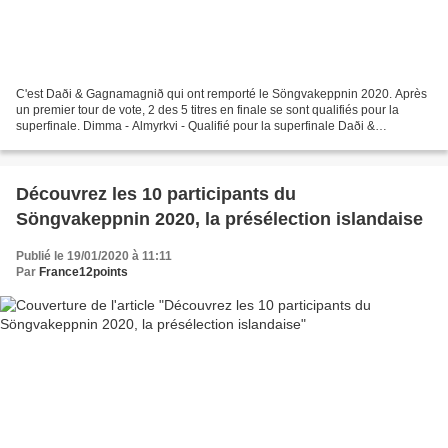
C'est Daði & Gagnamagnið qui ont remporté le Söngvakeppnin 2020. Après
un premier tour de vote, 2 des 5 titres en finale se sont qualifiés pour la
superfinale. Dimma - Almyrkvi - Qualifié pour la superfinale Daði &
Gagnamagnið - Think About Things - Qualifié...
Découvrez les 10 participants du
Söngvakeppnin 2020, la présélection islandaise
Publié le 19/01/2020 à 11:11
Par
France12points