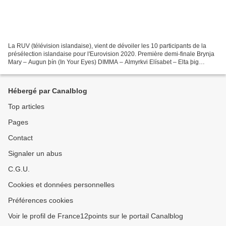
La RUV (télévision islandaise), vient de dévoiler les 10 participants de la
présélection islandaise pour l'Eurovision 2020. Première demi-finale Brynja
Mary – Augun þín (In Your Eyes) DIMMA – Almyrkvi Elísabet – Elta þig
(Haunting) Ísold & Helga – Klukkan...
Hébergé par Canalblog
Top articles
Pages
Contact
Signaler un abus
C.G.U.
Cookies et données personnelles
Préférences cookies
Voir le profil de France12points sur le portail Canalblog