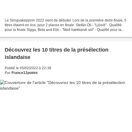
Le Söngvakeppnin 2022 vient de débuter. Lors de la première demi-finale, 5
titres étaient en lice, pour 2 places en finale. Stefán Óli - "Ljósið" - Qualifié
pour la finale Sigga, Beta and Elín - "Með hækkandi sól" - Qualifié pour la
finale Amarosis -...
Découvrez les 10 titres de la présélection
islandaise
Publié le 05/02/2022 à 22:38
Par
France12points