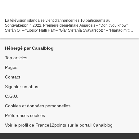
La télévision islandaise vient d'annoncer les 10 participants au
Söngvakeppnin 2022. Première demi-finale Amarosis – “Don’t you know”
Stefán Óli – “Ljósið” Haffi Haff – “Gía” Stefanía Svavarsdóttir – “Hjartað mitt”
Sigga, Beta & Elín – “Með hækkandi sól”...
Hébergé par Canalblog
Top articles
Pages
Contact
Signaler un abus
C.G.U.
Cookies et données personnelles
Préférences cookies
Voir le profil de France12points sur le portail Canalblog