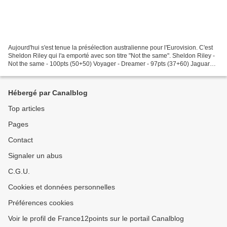
Aujourd'hui s'est tenue la présélection australienne pour l'Eurovision. C'est
Sheldon Riley qui l'a emporté avec son titre "Not the same". Sheldon Riley -
Not the same - 100pts (50+50) Voyager - Dreamer - 97pts (37+60) Jaguar
Jonze - Little fires - 91pts...
Hébergé par Canalblog
Top articles
Pages
Contact
Signaler un abus
C.G.U.
Cookies et données personnelles
Préférences cookies
Voir le profil de France12points sur le portail Canalblog