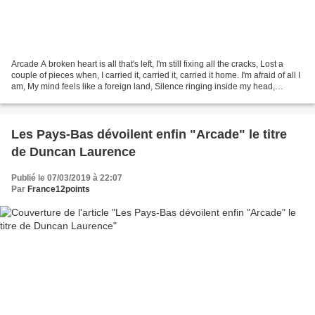
Arcade A broken heart is all that's left, I'm still fixing all the cracks, Lost a
couple of pieces when, I carried it, carried it, carried it home. I'm afraid of all I
am, My mind feels like a foreign land, Silence ringing inside my head,
Please, carry...
Les Pays-Bas dévoilent enfin "Arcade" le titre
de Duncan Laurence
Publié le 07/03/2019 à 22:07
Par
France12points