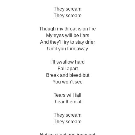
They scream
They scream
Though my throat is on fire
My eyes will be liars
And they’ll try to stay drier
Until you turn away
I’ll swallow hard
Fall apart
Break and bleed but
You won’t see
Tears will fall
I hear them all
They scream
They scream
Not so silent and innocent