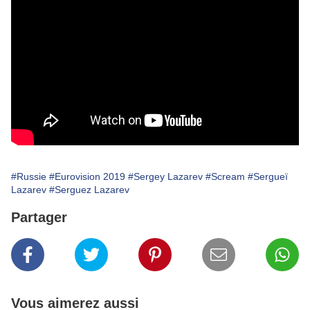
#Russie
#Eurovision 2019
#Sergey Lazarev
#Scream
#Sergueï
Lazarev
#Serguez Lazarev
Partager
Vous aimerez aussi