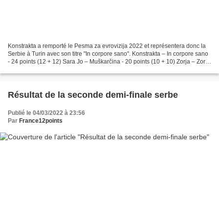
Konstrakta a remporté le Pesma za evrovizija 2022 et représentera donc la
Serbie à Turin avec son titre "In corpore sano". Konstrakta – In corpore sano
- 24 points (12 + 12) Sara Jo – Muškarčina - 20 points (10 + 10) Zorja – Zorja
- 16 points (8 + 8)...
Résultat de la seconde demi-finale serbe
Publié le 04/03/2022 à 23:56
Par
France12points