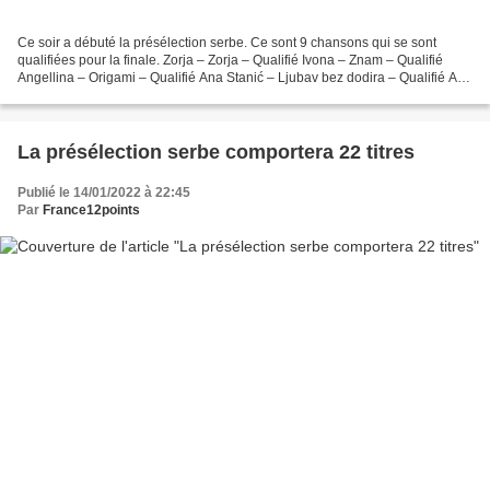
Ce soir a débuté la présélection serbe. Ce sont 9 chansons qui se sont
qualifiées pour la finale. Zorja – Zorja – Qualifié Ivona – Znam – Qualifié
Angellina – Origami – Qualifié Ana Stanić – Ljubav bez dodira – Qualifié Aca
Lukas – Oskar – Qualifié Konstrakta...
La présélection serbe comportera 22 titres
Publié le 14/01/2022 à 22:45
Par
France12points