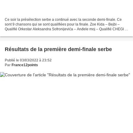
Ce soir la présélection serbe a continué avec la seconde demi-finale. Ce
sont 9 chansons qui se sont qualifiées pour la finale. Zoe Kida – Bejbi –
Qualifié Orkestar Aleksandra Sofronijevića – Anđele moj – Qualifié CHEGI &
Braća Bluz Bend – Devojko sa...
Résultats de la première demi-finale serbe
Publié le 03/03/2022 à 23:52
Par
France12points