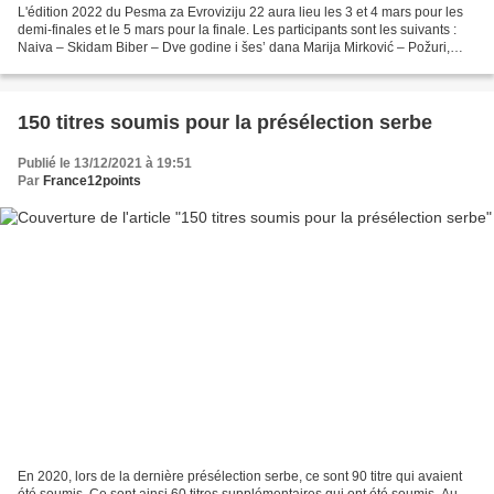
L'édition 2022 du Pesma za Evroviziju 22 aura lieu les 3 et 4 mars pour les
demi-finales et le 5 mars pour la finale. Les participants sont les suivants :
Naiva – Skidam Biber – Dve godine i šes’ dana Marija Mirković – Požuri,
požuri Gift – Haos Boris...
150 titres soumis pour la présélection serbe
Publié le 13/12/2021 à 19:51
Par
France12points
En 2020, lors de la dernière présélection serbe, ce sont 90 titre qui avaient
été soumis. Ce sont ainsi 60 titres supplémentaires qui ont été soumis. Au