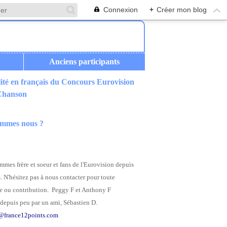
Connexion
+
Créer mon blog
Anciens participants
ité en français du Concours Eurovision
 Chanson
ommes nous ?
mes frère et soeur et fans de l'Eurovision depuis
. N'hésitez pas à nous contacter pour toute
 ou contribution. Peggy F et Anthony F
depuis peu par un ami, Sébastien D.
@france12points.com