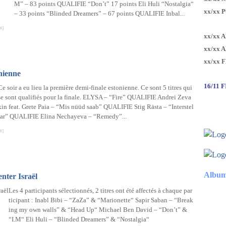
M” – 83 points QUALIFIE “Don’t” 17 points Eli Huli “Nostalgia“
xx/xx 
– 33 points “Blinded Dreamers” – 67 points QUALIFIE Inbal...
#
]
xx/xx 
xx/xx 
xx/xx 
onienne
16/11 
Ce soir a eu lieu la première demi-finale estonienne. Ce sont 5 titres qui
se sont qualifiés pour la finale. ELYSA – “Fire” QUALIFIE Andrei Zeva
kin feat. Grete Paia – “Mis nüüd saab” QUALIFIE Stig Rästa – “Interstel
lar” QUALIFIE Elina Nechayeva – “Remedy”...
#
]
Album
enter Israël
Les 4 participants sélectionnés, 2 titres ont été affectés à chaque par
ticipant : Inabl Bibi – “ZaZa” & “Marionette“ Sapir Saban – “Break
ing my own walls” & “Head Up“ Michael Ben David – “Don’t” &
“I.M“ Eli Huli – “Blinded Dreamers” & “Nostalgia“