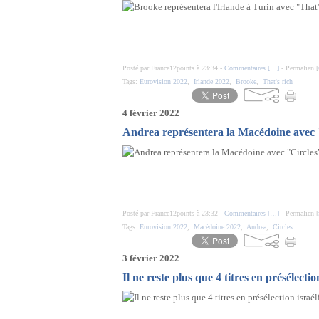
Posté par France12points à 23:34 -
Commentaires [
…
]
- Permalien [
Tags:
Eurovision 2022
,
Irlande 2022
,
Brooke
,
That's rich
4 février 2022
Andrea représentera la Macédoine avec 
Posté par France12points à 23:32 -
Commentaires [
…
]
- Permalien [
Tags:
Eurovision 2022
,
Macédoine 2022
,
Andrea
,
Circles
3 février 2022
Il ne reste plus que 4 titres en présélectio