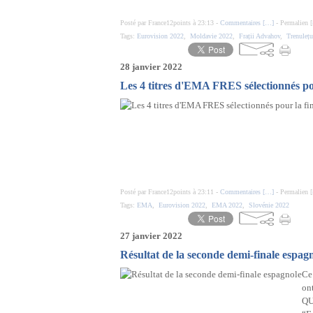
Posté par France12points à 23:13 -
Commentaires [
…
]
- Permalien [
Tags:
Eurovision 2022
,
Moldavie 2022
,
Frații Advahov
,
Trenulețu
28 janvier 2022
Les 4 titres d'EMA FRES sélectionnés po
Posté par France12points à 23:11 -
Commentaires [
…
]
- Permalien [
Tags:
EMA
,
Eurovision 2022
,
EMA 2022
,
Slovénie 2022
27 janvier 2022
Résultat de la seconde demi-finale espag
Ce 
on
QU