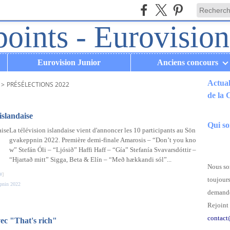
Eurovision Junior
Anciens concours
Actual
>
PRÉSÉLECTIONS 2022
de la
.
islandaise
Qui s
La télévision islandaise vient d'annoncer les 10 participants au Sön
gvakeppnin 2022. Première demi-finale Amarosis – “Don’t you kno
w” Stefán Óli – “Ljósið” Haffi Haff – “Gía” Stefanía Svavarsdóttir –
“Hjartað mitt” Sigga, Beta & Elín – “Með hækkandi sól”...
Nous som
#
]
toujours
pnin 2022
demande
Rejoint 
contact
vec "That's rich"