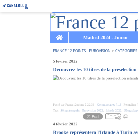
Home
Madrid 2024 - Junior
FRANCE 12 POINTS - EUROVISION
>
CATEGORIES
5 février 2022
Découvrez les 10 titres de la présélection 
Posté par France12points à 22:38 -
Commentaires [
…
]
- Permalien [
Tags:
Söngvakeppnin
,
Eurovision 2022
,
Islande 2022
,
Söngvakep
4 février 2022
Brooke représentera l'Irlande à Turin a