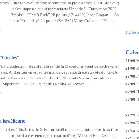
L'Irlande avait décidé le retour de sa présélection. C'est Brooke q
ui s'est imposée et qui représentera l'Irlande à l'Eurovision 2022.
Brooke – “That’s Rich” 28 points (12+4+12) Janet Grogan – “As
hes of Yesterday” 24 points (8+12+2) Miles Graham – “Yeah,...
#
]
Calen
Calen
"Circles"
21/09 
La présélection "dématérialisée" de la Macédoine vient de s'achever et
21/09 P
c'est Andrea qui en est sortie grande gagnante grace au vote du jury. A
29/09 
ndrea Koevska – “Circles” – 12+8 – 20 points Viktor Apostolovski –
“Superman” – 8+12 – 20 points Kalina Velkovska...
xx/09 I
xx/09 
#
]
xx/09 
xx/xx 
n israélienne
xx/xx 
Les 4 finalistes de X-Factor Israël ont chacun interprété deux titre
xx/xx 
s, un seul a été retenu pour chacun d'eux. Michael Ben David “I.
xx/xx 