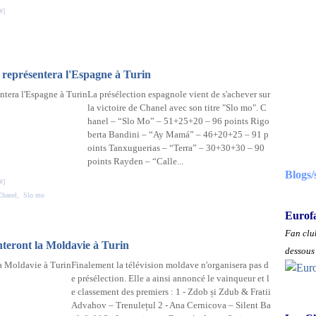
#
]
 représentera l'Espagne à Turin
La présélection espagnole vient de s'achever sur
la victoire de Chanel avec son titre "Slo mo". C
hanel – “Slo Mo” – 51+25+20 – 96 points Rigo
berta Bandini – “Ay Mamá” – 46+20+25 – 91 p
oints Tanxuguerias – “Terra” – 30+30+30 – 90
points Rayden – “Calle...
Blogs/
#
]
Chanel
,
Slo mo
Eurof
Fan club
teront la Moldavie à Turin
dessous 
Finalement la télévision moldave n'organisera pas d
e présélection. Elle a ainsi annoncé le vainqueur et l
e classement des premiers : 1 - Zdob și Zdub & Fratii
Advahov – Trenulețul 2 - Ana Cernicova – Silent Ba