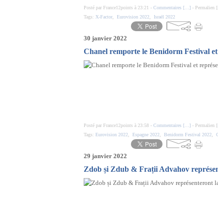
Posté par France12points à 23:21 -
Commentaires [
…
]
- Permalien [
Tags:
X-Factor
,
Eurovision 2022
,
Israël 2022
30 janvier 2022
Chanel remporte le Benidorm Festival et
Posté par France12points à 23:58 -
Commentaires [
…
]
- Permalien [
Tags:
Eurovision 2022
,
Espagne 2022
,
Benidorm Festival 2022
,
29 janvier 2022
Zdob și Zdub & Frații Advahov représen