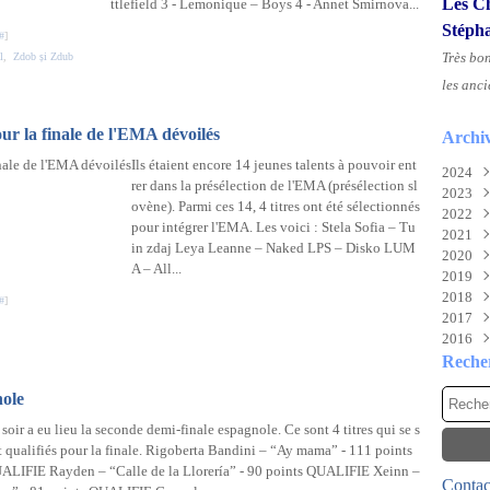
Les Ch
ttlefield 3 - Lemonique – Boys 4 - Annet Smirnova...
Stéph
#
]
Très bo
l
,
Zdob și Zdub
les anci
ur la finale de l'EMA dévoilés
Archi
Ils étaient encore 14 jeunes talents à pouvoir ent
2024
rer dans la présélection de l'EMA (présélection sl
2023
Aoû
ovène). Parmi ces 14, 4 titres ont été sélectionnés
2022
Juil
Nov
pour intégrer l'EMA. Les voici : Stela Sofia – Tu
2021
Juin
Sep
Déc
in zdaj Leya Leanne – Naked LPS – Disko LUM
2020
Mai
Mai
Déc
A – All...
2019
Févr
Mar
Nov
Déc
2018
Févr
Oct
Nov
Déc
#
]
2017
Janv
Sep
Oct
Nov
Déc
2016
Aoû
Mai
Oct
Nov
Déc
Juil
Mar
Aoû
Oct
Nov
Déc
Reche
Mai
Févr
Juil
Sep
Oct
Nov
nole
Avri
Janv
Mai
Aoû
Sep
Oct
Mar
Avri
Juil
Aoû
Sep
soir a eu lieu la seconde demi-finale espagnole. Ce sont 4 titres qui se s
Févr
Mar
Juin
Juil
Aoû
t qualifiés pour la finale. Rigoberta Bandini – “Ay mama” - 111 points
Janv
Févr
Mai
Juin
Juil
ALIFIE Rayden – “Calle de la Llorería” - 90 points QUALIFIE Xeinn –
Contact
Janv
Avri
Mai
Juin