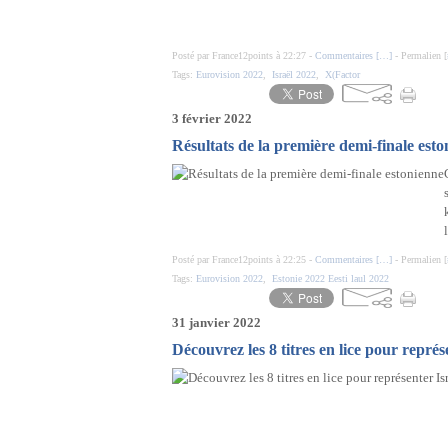
Posté par France12points à 22:27 -
Commentaires [
…
]
- Permalien [
Tags:
Eurovision 2022
,
Israël 2022
,
X(Factor
3 février 2022
Résultats de la première demi-finale est
Posté par France12points à 22:25 -
Commentaires [
…
]
- Permalien [
Tags:
Eurovision 2022
,
Estonie 2022 Eesti laul 2022
31 janvier 2022
Découvrez les 8 titres en lice pour représ