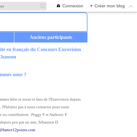
Connexion
+
Créer mon blog
Anciens participants
ité en français du Concours Eurovision
 Chanson
ommes nous ?
mes frère et soeur et fans de l'Eurovision depuis
. N'hésitez pas à nous contacter pour toute
 ou contribution. Peggy F et Anthony F
depuis peu par un ami, Sébastien D.
@france12points.com