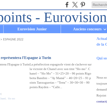
Eurovision Junior
Anciens concours
Actual
>
ESPAGNE 2022
de la
.
 représentera l'Espagne à Turin
Qui s
La présélection espagnole vient de s'achever sur
la victoire de Chanel avec son titre "Slo mo". C
hanel – “Slo Mo” – 51+25+20 – 96 points Rigo
Nous som
berta Bandini – “Ay Mamá” – 46+20+25 – 91 p
oints Tanxuguerias – “Terra” – 30+30+30 – 90
toujours
points Rayden – “Calle...
demande
#
]
Rejoint 
Chanel
,
Slo mo
contact