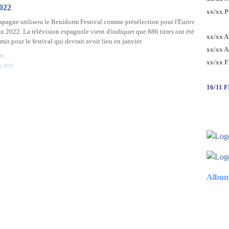
2022
xx/xx 
spagne utilisera le Benidorm Festival comme présélection pour l'Eurov
on 2022. La télévision espagnole vient d'indiquer que 886 titres ont été
xx/xx 
mis pour le festival qui devrait avoir lieu en janvier.
xx/xx 
#
]
xx/xx 
e 2022
16/11 
Album