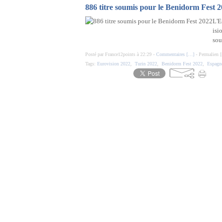
886 titre soumis pour le Benidorm Fest 
L'E
isi
sou
Posté par France12points à 22:29 -
Commentaires [
…
]
- Permalien [
Tags:
Eurovision 2022
,
Turin 2022
,
Benidorm Fest 2022
,
Espagn