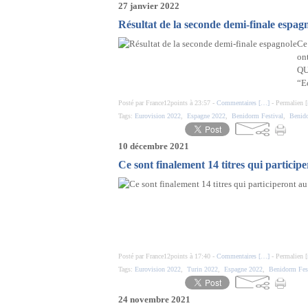
27 janvier 2022
Résultat de la seconde demi-finale espag
Ce 
on
QU
“E
Posté par France12points à 23:57 -
Commentaires [
…
]
- Permalien [
Tags:
Eurovision 2022
,
Espagne 2022
,
Benidorm Festival
,
Benido
10 décembre 2021
Ce sont finalement 14 titres qui partici
Posté par France12points à 17:40 -
Commentaires [
…
]
- Permalien [
Tags:
Eurovision 2022
,
Turin 2022
,
Espagne 2022
,
Benidorm Fes
24 novembre 2021