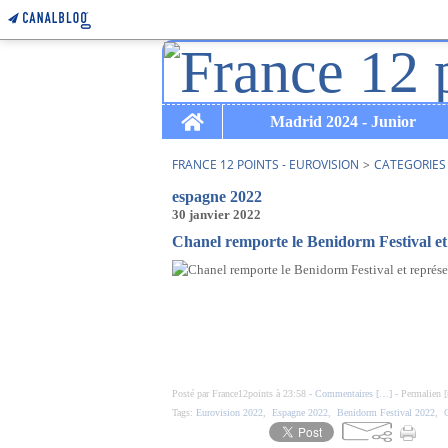
Home
Madrid 2024 - Junior
FRANCE 12 POINTS - EUROVISION
>
CATEGORIES
espagne 2022
30 janvier 2022
Chanel remporte le Benidorm Festival et
Posté par France12points à 23:58 -
Commentaires [
…
]
- Permalien [
Tags:
Eurovision 2022
,
Espagne 2022
,
Benidorm Festival 2022
,