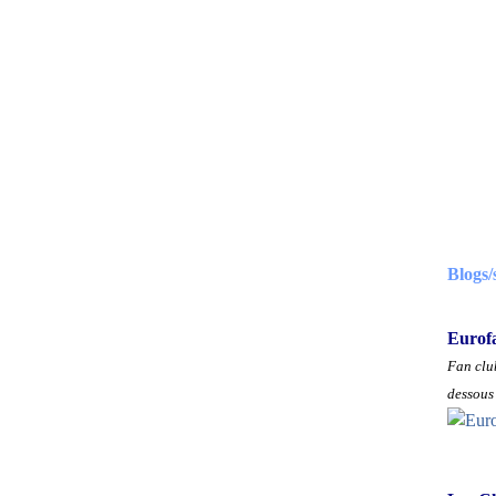
Blogs/
Eurof
Fan club
dessous 