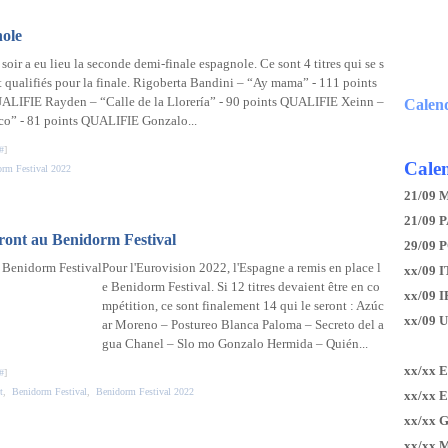
nole
soir a eu lieu la seconde demi-finale espagnole. Ce sont 4 titres qui se s
t qualifiés pour la finale. Rigoberta Bandini – “Ay mama” - 111 points
ALIFIE Rayden – “Calle de la Llorería” - 90 points QUALIFIE Xeinn –
Calen
co” - 81 points QUALIFIE Gonzalo...
#
]
Calen
rm Festival 2022
21/09 
21/09 P
peront au Benidorm Festival
29/09 
Pour l'Eurovision 2022, l'Espagne a remis en place l
xx/09 I
e Benidorm Festival. Si 12 titres devaient être en co
xx/09 
mpétition, ce sont finalement 14 qui le seront : Azúc
xx/09 
ar Moreno – Postureo Blanca Paloma – Secreto del a
gua Chanel – Slo mo Gonzalo Hermida – Quién...
xx/xx 
#
]
t
,
Benidorm Festival
,
Benidorm Festival 2022
xx/xx 
xx/xx 
xx/xx 