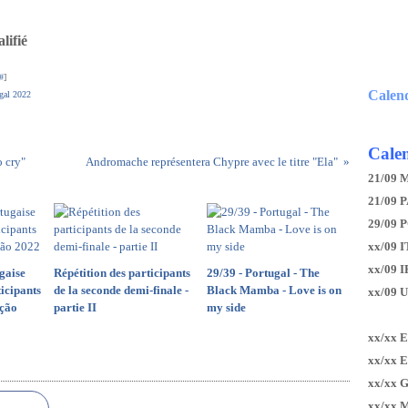
lifié
#
]
Calen
gal 2022
Calen
o cry"
Andromache représentera Chypre avec le titre "Ela"
21/09 
21/09 P
29/09 
xx/09 I
xx/09 
gaise
Répétition des participants
29/39 - Portugal - The
icipants
de la seconde demi-finale -
Black Mamba - Love is on
xx/09 
nção
partie II
my side
xx/xx 
xx/xx 
xx/xx 
xx/xx 