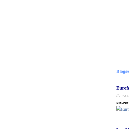
Blogs/
Eurof
Fan club
dessous 