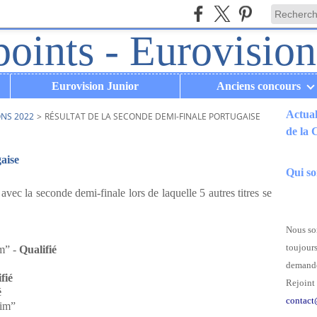
Eurovision Junior
Anciens concours
Actual
ONS 2022
>
RÉSULTAT DE LA SECONDE DEMI-FINALE PORTUGAISE
de la
.
gaise
Qui s
vec la seconde demi-finale lors de laquelle 5 autres titres se
Nous som
toujours
m” -
Qualifié
demande
fié
Rejoint 
é
contact
im”