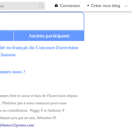
Connexion
+
Créer mon blog
Anciens participants
ité en français du Concours Eurovision
 Chanson
ommes nous ?
mes frère et soeur et fans de l'Eurovision depuis
. N'hésitez pas à nous contacter pour toute
 ou contribution. Peggy F et Anthony F
depuis peu par un ami, Sébastien D.
@france12points.com