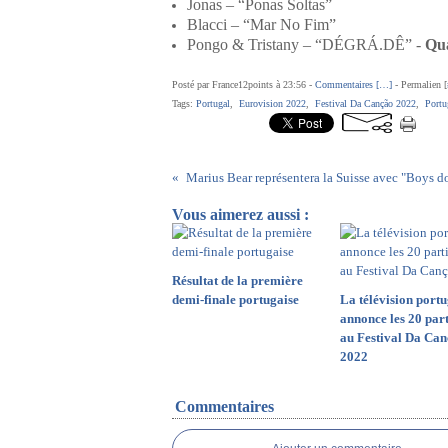
Jonas – “Ponas Soltas”
Blacci – “Mar No Fim”
Pongo & Tristany – “DÉGRÁ.DÊ” -
Qua
Posté par France12points à 23:56 -
Commentaires [
…
]
- Permalien [
Tags:
Portugal
,
Eurovision 2022
,
Festival Da Canção 2022
,
Portu
Marius Bear représentera la Suisse avec "Boys d
Vous aimerez aussi :
Résultat de la première
demi-finale portugaise
La télévision portu
annonce les 20 part
au Festival Da Ca
2022
Commentaires