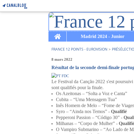
Home
Madrid 2024 - Junior
FRANCE 12 POINTS - EUROVISION
>
PRÉSÉLECTI
8 mars 2022
Résultat de la seconde demi-finale portu
Le Festival da Canção 2022 s'est poursuivi a
sont qualifiés pour la finale.
Os Azeitonas – “Solta a Voz e Canta”
Cubita – “Uma Mensagem Tua”
Inês Homem de Melo – “Fome de Viage
Syro – “Ainda nos Temos” -
Qualifié
Pepperoni Passion – “Código 30” -
Quali
Milhanas – “Corpo de Mulher” -
Qualifi
O Vampiro Submarino – “Ao Lado de M