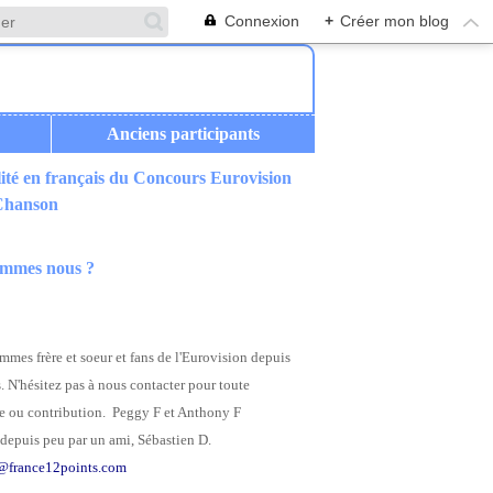
Connexion
+
Créer mon blog
Anciens participants
ité en français du Concours Eurovision
 Chanson
ommes nous ?
mes frère et soeur et fans de l'Eurovision depuis
. N'hésitez pas à nous contacter pour toute
 ou contribution. Peggy F et Anthony F
depuis peu par un ami, Sébastien D.
@france12points.com