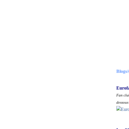
Blogs/
Eurof
Fan club
dessous 