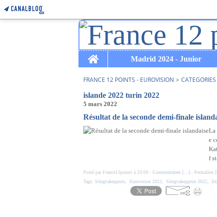
Home
Madrid 2024 - Junior
FRANCE 12 POINTS - EUROVISION
>
CATEGORIES
islande 2022 turin 2022
5 mars 2022
Résultat de la seconde demi-finale island
La 
e c
Kat
f s
Posté par France12points à 23:09 -
Commentaires [
…
]
- Permalien [
Tags:
Söngvakeppnin
,
Eurovision 2022
,
Söngvakeppnin 2022
,
Is