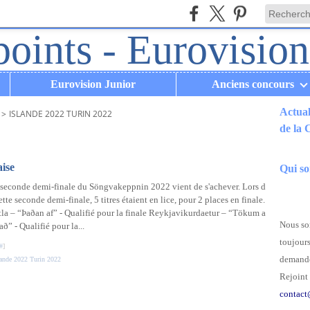
Eurovision Junior
Anciens concours
Actual
>
ISLANDE 2022 TURIN 2022
de la
.
aise
Qui s
seconde demi-finale du Söngvakeppnin 2022 vient de s'achever. Lors d
ette seconde demi-finale, 5 titres étaient en lice, pour 2 places en finale.
la – “Þaðan af” - Qualifié pour la finale Reykjavikurdaetur – “Tökum a
Nous som
tað” - Qualifié pour la...
toujours
#
]
demande
lande 2022 Turin 2022
Rejoint 
contact