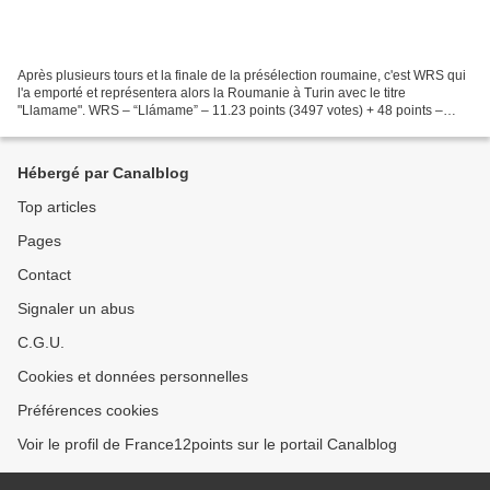
Après plusieurs tours et la finale de la présélection roumaine, c'est WRS qui
l'a emporté et représentera alors la Roumanie à Turin avec le titre
"Llamame". WRS – “Llámame” – 11.23 points (3497 votes) + 48 points –
59.23 points Kyrie Mendél – “Hurricane”...
Hébergé par Canalblog
Top articles
Pages
Contact
Signaler un abus
C.G.U.
Cookies et données personnelles
Préférences cookies
Voir le profil de France12points sur le portail Canalblog