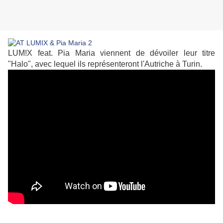
LUM!X feat. Pia Maria viennent de dévoiler leur titre
"Halo", avec lequel ils représenteront l'Autriche à Turin.